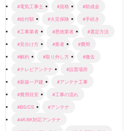
#電気工事士
#資格
#助成金
#給付額
#火災保険
#手続き
#工事業者
#悪徳業者
#選定方法
#見分け方
#業者
#費用
#解約
#取り外し方
#撤去
#テレビアンテナ
#設置場所
#新築一戸建
#アンテナ工事
#費用目安
#工事の流れ
#BS/CS
#アンテナ
#4K/8K対応アンテナ