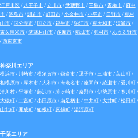
江戸川区
/
八王子市
/
立川市
/
武蔵野市
/
三鷹市
/
青梅市
/
府中
市
/
昭島市
/
調布市
/
町田市
/
小金井市
/
小平市
/
日野市
/
東村
山市
/
国分寺市
/
国立市
/
福生市
/
狛江市
/
東大和市
/
清瀬市
/
東久留米市
/
武蔵村山市
/
多摩市
/
稲城市
/
羽村市
/
あきる野市
/
西東京市
神奈川エリア
横浜市
/
川崎市
/
横須賀市
/
鎌倉市
/
逗子市
/
三浦市
/
葉山町
/
相模原市
/
厚木市
/
大和市
/
海老名市
/
座間市
/
綾瀬市
/
愛川町
/
清川村
/
平塚市
/
藤沢市
/
茅ヶ崎市
/
秦野市
/
伊勢原市
/
寒川町
/
大磯町
/
二宮町
/
小田原市
/
南足柄市
/
中井町
/
大井町
/
松田町
/
山北町
/
開成町
/
箱根町
/
真鶴町
/
湯河原町
千葉エリア