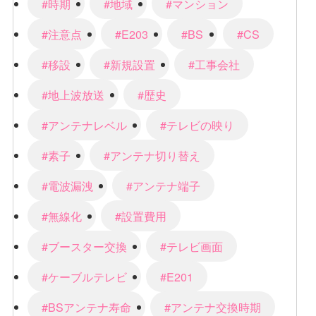
#時期
#地域
#マンション
#注意点
#E203
#BS
#CS
#移設
#新規設置
#工事会社
#地上波放送
#歴史
#アンテナレベル
#テレビの映り
#素子
#アンテナ切り替え
#電波漏洩
#アンテナ端子
#無線化
#設置費用
#ブースター交換
#テレビ画面
#ケーブルテレビ
#E201
#BSアンテナ寿命
#アンテナ交換時期