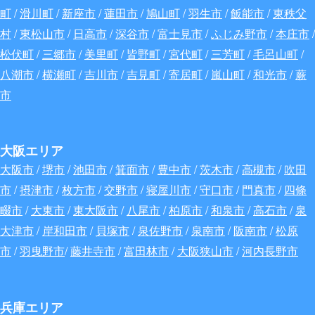
町
/
滑川町
/
新座市
/
蓮田市
/
鳩山町
/
羽生市
/
飯能市
/
東秩父
村
/
東松山市
/
日高市
/
深谷
市
/
富士見市
/
ふじみ野市
/
本庄市
/
松伏町
/
三郷市
/
美里町
/
皆野町
/
宮代町
/
三芳町
/
毛呂山町
/
八潮市
/
横瀬町
/
吉川市
/
吉見町
/
寄居町
/
嵐山町
/
和光市
/
蕨
市
大阪エリア
大阪市
/
堺市
/
池田市
/
箕面市
/
豊中市
/
茨木市
/
高槻市
/
吹田
市
/
摂津市
/
枚方市
/
交野市
/
寝屋川市
/
守口市
/
門真市
/
四條
畷市
/
大東市
/
東大阪市
/
八尾市
/
柏原市
/
和泉市
/
高石市
/
泉
大津市
/
岸和田市
/
貝塚市
/
泉佐野市
/
泉南市
/
阪南市
/
松原
市
/
羽曳野市
/
藤井寺市
/
富田林市
/
大阪狭山市
/
河内長野市
兵庫エリア