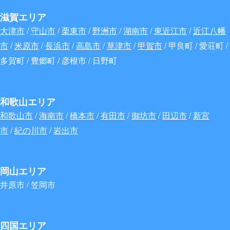
滋賀エリア
大津市
/
守山市
/
栗東市
/
野洲市
/
湖南市
/
東近江市
/
近江八幡
市
/
米原市
/
長浜市
/
高島市
/
草津市
/
甲賀市
/ 甲良町 / 愛荘町 /
多賀町 / 豊郷町 / 彦根市 / 日野町
和歌山エリア
和歌山市
/
海南市
/
橋本市
/
有田市
/
御坊市
/
田辺市
/
新宮
市
/
紀の川市
/
岩出市
岡山エリア
井原市 / 笠岡市
四国エリア