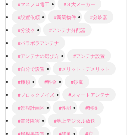
#マスプロ電工
#３大メーカー
#設置依頼
#新築物件
#分岐器
#分波器
#アンテナ分配器
#パラボラアンテナ
#アンテナの選び方
#アンテナ設置
#自分で設置
#メリット・デメリット
#種類
#料金
#砂嵐
#ブロックノイズ
#スマートアンテナ
#景観計画区
#性能
#利得
#電波障害
#地上デジタル放送
#屋根裏設置
#破風
#庇