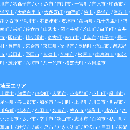
旭市
/
我孫子市
/
いすみ市
/
市川市
/
一宮町
/
市原市
/
印西市
/
浦安市
/
大網白里市
/
大多喜町
/
御宿町
/
柏市
/
勝浦市
/
香取市
/
鎌ケ谷市
/
鴨川市
/
木更津市
/
君津市
/
鋸南町
/
九十九里町
/
神
崎町
/
栄町
/
佐倉市
/
山武市
/
酒々井町
/
芝山町
/
白子町
/
白井
市
/
匝瑳市
/
袖ケ浦市
/
多古町
/
館山市
/
千葉市
/
銚子市
/
長生
村
/
長南町
/
東金市
/
東庄町
/
富里市
/
長柄町
/
流山市
/
習志野
市
/
成田市
/
野田市
/
富津市
/
船橋市
/
松戸市
/
南房総市
/
睦沢
町
/
茂原市
/
八街市
/
八千代市
/
横芝光町
/
四街道市
埼玉エリア
上尾市
/
朝霞市
/
伊奈町
/
入間市
/
小鹿野町
/
小川町
/
桶川市
/
越生町
/
春日部市
/
加須市
/
神川町
/
上里町
/
川口市
/
川越市
/
川島町
/
北本市
/
行田市
/
久喜市
/
熊谷市
/
鴻巣市
/
越谷市
/
さ
いたま市
/
坂戸市
/
幸手市
/
狭山市
/
志木市
/
白岡市
/
杉戸町
/
草加市
/
秩父市
/
鶴ヶ島市
/
ときがわ町
/
所沢市
/
戸田市
/
長瀞