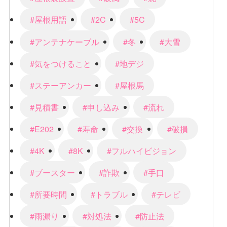
#屋根用語
#2C
#5C
#アンテナケーブル
#冬
#大雪
#気をつけること
#地デジ
#ステーアンカー
#屋根馬
#見積書
#申し込み
#流れ
#E202
#寿命
#交換
#破損
#4K
#8K
#フルハイビジョン
#ブースター
#詐欺
#手口
#所要時間
#トラブル
#テレビ
#雨漏り
#対処法
#防止法