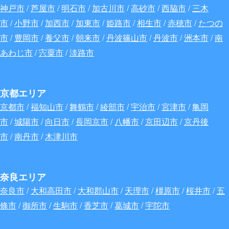
神戸市
/
芦屋市
/
明石市
/
加古川市
/
高砂市
/
西脇市
/
三木
市
/
小野市
/
加西市
/
加東市
/
姫路市
/
相生市
/
赤穂市
/
たつの
市
/
豊岡市
/
養父市
/
朝来市
/
丹波篠山市
/
丹波市
/
洲本市
/
南
あわじ市
/
宍粟市
/
淡路市
京都エリア
京都市
/
福知山市
/
舞鶴市
/
綾部市
/
宇治市
/
宮津市
/
亀岡
市
/
城陽市
/
向日市
/
長岡京市
/
八幡市
/
京田辺市
/
京丹後
市
/
南丹市
/
木津川市
奈良エリア
奈良市
/
大和高田市
/
大和郡山市
/
天理市
/
橿原市
/
桜井市
/
五
條市
/
御所市
/
生駒市
/
香芝市
/
葛城市
/
宇陀市