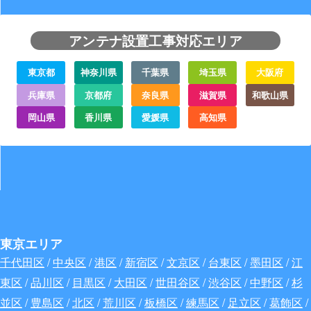
アンテナ設置工事対応エリア
東京都
神奈川県
千葉県
埼玉県
大阪府
兵庫県
京都府
奈良県
滋賀県
和歌山県
岡山県
香川県
愛媛県
高知県
東京エリア
千代田区
/
中央区
/
港区
/
新宿区
/
文京区
/
台東区
/
墨田区
/
江
東区
/
品川区
/
目黒区
/
大田区
/
世田谷区
/
渋谷区
/
中野区
/
杉
並区
/
豊島区
/
北区
/
荒川区
/
板橋区
/
練馬区
/
足立区
/
葛飾区
/