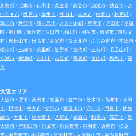
川島町
/
北本市
/
行田市
/
久喜市
/
熊谷市
/
鴻巣市
/
越谷市
/
さ
いたま市
/
坂戸市
/
幸手市
/
狭山市
/
志木市
/
白岡市
/
杉戸町
/
草加市
/
秩父市
/
鶴ヶ島市
/
ときがわ町
/
所沢市
/
戸田市
/
長瀞
町
/
滑川町
/
新座市
/
蓮田市
/
鳩山町
/
羽生市
/
飯能市
/
東秩父
村
/
東松山市
/
日高市
/
深谷
市
/
富士見市
/
ふじみ野市
/
本庄市
/
松伏町
/
三郷市
/
美里町
/
皆野町
/
宮代町
/
三芳町
/
毛呂山町
/
八潮市
/
横瀬町
/
吉川市
/
吉見町
/
寄居町
/
嵐山町
/
和光市
/
蕨
市
大阪エリア
大阪市
/
堺市
/
池田市
/
箕面市
/
豊中市
/
茨木市
/
高槻市
/
吹田
市
/
摂津市
/
枚方市
/
交野市
/
寝屋川市
/
守口市
/
門真市
/
四條
畷市
/
大東市
/
東大阪市
/
八尾市
/
柏原市
/
和泉市
/
高石市
/
泉
大津市
/
岸和田市
/
貝塚市
/
泉佐野市
/
泉南市
/
阪南市
/
松原
市
/
羽曳野市
/
藤井寺市
/
富田林市
/
大阪狭山市
/
河内長野市