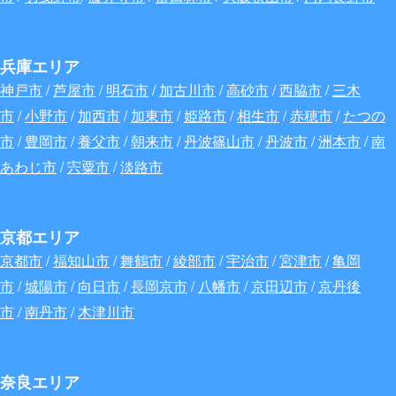
兵庫エリア
神戸市
/
芦屋市
/
明石市
/
加古川市
/
高砂市
/
西脇市
/
三木
市
/
小野市
/
加西市
/
加東市
/
姫路市
/
相生市
/
赤穂市
/
たつの
市
/
豊岡市
/
養父市
/
朝来市
/
丹波篠山市
/
丹波市
/
洲本市
/
南
あわじ市
/
宍粟市
/
淡路市
京都エリア
京都市
/
福知山市
/
舞鶴市
/
綾部市
/
宇治市
/
宮津市
/
亀岡
市
/
城陽市
/
向日市
/
長岡京市
/
八幡市
/
京田辺市
/
京丹後
市
/
南丹市
/
木津川市
奈良エリア