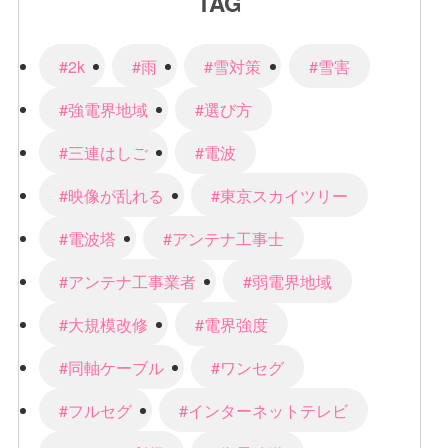
TAG
#2k
#雨
#雪対策
#雪害
#強電界地域
#選び方
#三連はしご
#電波
#映像が乱れる
#東京スカイツリー
#電波塔
#アンテナ工事士
#アンテナ工事業者
#弱電界地域
#大規模改修
#電界強度
#同軸ケーブル
#ワンセグ
#フルセグ
#インターネットテレビ