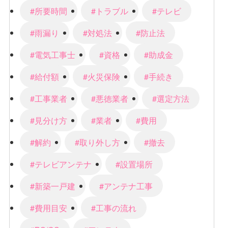
#所要時間
#トラブル
#テレビ
#雨漏り
#対処法
#防止法
#電気工事士
#資格
#助成金
#給付額
#火災保険
#手続き
#工事業者
#悪徳業者
#選定方法
#見分け方
#業者
#費用
#解約
#取り外し方
#撤去
#テレビアンテナ
#設置場所
#新築一戸建
#アンテナ工事
#費用目安
#工事の流れ