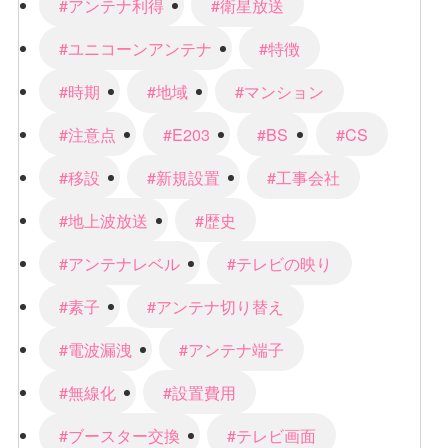
#アンテナ利得
#衛星放送
#ユニコーンアンテナ
#特徴
#時期
#地域
#マンション
#注意点
#E203
#BS
#CS
#移設
#新規設置
#工事会社
#地上波放送
#歴史
#アンテナレベル
#テレビの映り
#素子
#アンテナ切り替え
#電波漏洩
#アンテナ端子
#無線化
#設置費用
#ブースター交換
#テレビ画面