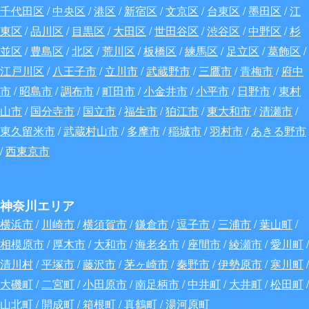
千代田区
/
中央区
/
港区
/
新宿区
/
文京区
/
台東区
/
墨田区
/
江
東区
/
品川区
/
目黒区
/
大田区
/
世田谷区
/
渋谷区
/
中野区
/
杉
並区
/
豊島区
/
北区
/
荒川区
/
板橋区
/
練馬区
/
足立区
/
葛飾区
/
江戸川区
/
八王子市
/
立川市
/
武蔵野市
/
三鷹市
/
青梅市
/
府中
市
/
昭島市
/
調布市
/
町田市
/
小金井市
/
小平市
/
日野市
/
東村
山市
/
国分寺市
/
国立市
/
福生市
/
狛江市
/
東大和市
/
清瀬市
/
東久留米市
/
武蔵村山市
/
多摩市
/
稲城市
/
羽村市
/
あきる野市
/
西東京市
神奈川エリア
横浜市
/
川崎市
/
横須賀市
/
鎌倉市
/
逗子市
/
三浦市
/
葉山町
/
相模原市
/
厚木市
/
大和市
/
海老名市
/
座間市
/
綾瀬市
/
愛川町
/
清川村
/
平塚市
/
藤沢市
/
茅ヶ崎市
/
秦野市
/
伊勢原市
/
寒川町
/
大磯町
/
二宮町
/
小田原市
/
南足柄市
/
中井町
/
大井町
/
松田町
/
山北町
/
開成町
/
箱根町
/
真鶴町
/
湯河原町