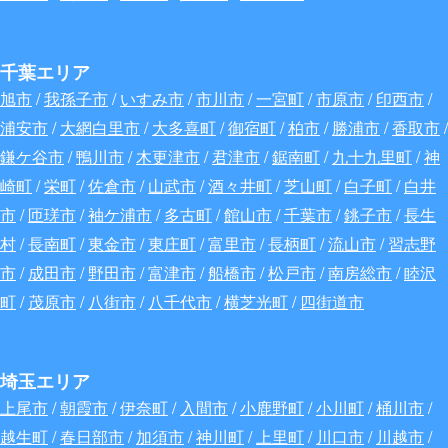
千葉エリア
旭市
/
我孫子市
/
いすみ市
/
市川市
/
一宮町
/
市原市
/
印西市
/
浦安市
/
大網白里市
/
大多喜町
/
御宿町
/
柏市
/
勝浦市
/
香取市
/
鎌ケ谷市
/
鴨川市
/
木更津市
/
君津市
/
鋸南町
/
九十九里町
/
神
崎町
/
栄町
/
佐倉市
/
山武市
/
酒々井町
/
芝山町
/
白子町
/
白井
市
/
匝瑳市
/
袖ケ浦市
/
多古町
/
館山市
/
千葉市
/
銚子市
/
長生
村
/
長南町
/
東金市
/
東庄町
/
富里市
/
長柄町
/
流山市
/
習志野
市
/
成田市
/
野田市
/
富津市
/
船橋市
/
松戸市
/
南房総市
/
睦沢
町
/
茂原市
/
八街市
/
八千代市
/
横芝光町
/
四街道市
埼玉エリア
上尾市
/
朝霞市
/
伊奈町
/
入間市
/
小鹿野町
/
小川町
/
桶川市
/
越生町
/
春日部市
/
加須市
/
神川町
/
上里町
/
川口市
/
川越市
/