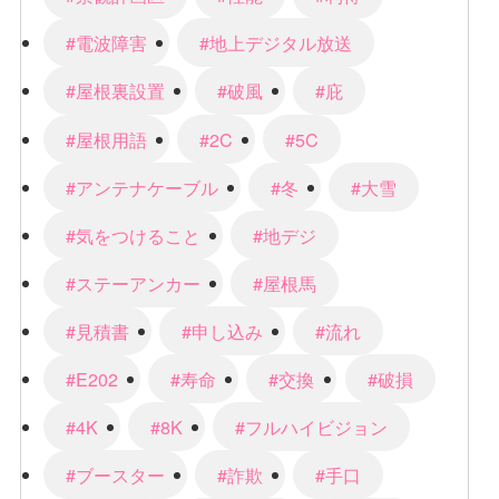
#電波障害
#地上デジタル放送
#屋根裏設置
#破風
#庇
#屋根用語
#2C
#5C
#アンテナケーブル
#冬
#大雪
#気をつけること
#地デジ
#ステーアンカー
#屋根馬
#見積書
#申し込み
#流れ
#E202
#寿命
#交換
#破損
#4K
#8K
#フルハイビジョン
#ブースター
#詐欺
#手口