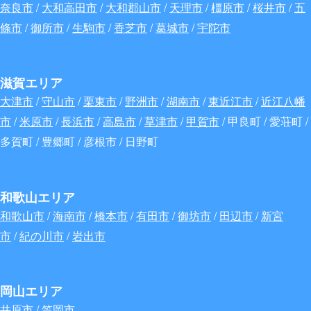
奈良市
/
大和高田市
/
大和郡山市
/
天理市
/
橿原市
/
桜井市
/
五
條市
/
御所市
/
生駒市
/
香芝市
/
葛城市
/
宇陀市
滋賀エリア
大津市
/
守山市
/
栗東市
/
野洲市
/
湖南市
/
東近江市
/
近江八幡
市
/
米原市
/
長浜市
/
高島市
/
草津市
/
甲賀市
/ 甲良町 / 愛荘町 /
多賀町 / 豊郷町 / 彦根市 / 日野町
和歌山エリア
和歌山市
/
海南市
/
橋本市
/
有田市
/
御坊市
/
田辺市
/
新宮
市
/
紀の川市
/
岩出市
岡山エリア
井原市 / 笠岡市