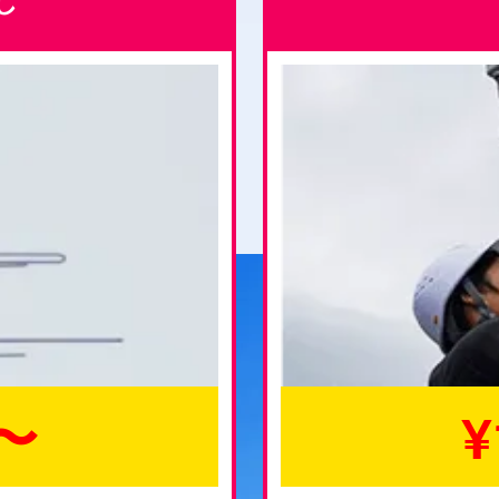
し
0〜
¥