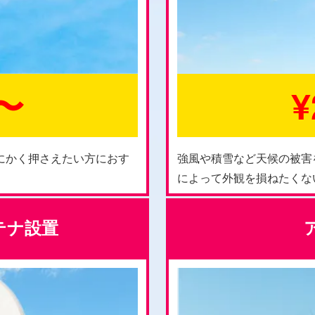
0〜
¥
にかく押さえたい方におす
強風や積雪など天候の被害
によって外観を損ねたくな
ンテナ設置