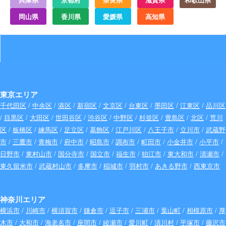
岡山県
香川県
愛媛県
高知県
東京エリア
千代田区
/
中央区
/
港区
/
新宿区
/
文京区
/
台東区
/
墨田区
/
江東区
/
品川区
/
目黒区
/
大田区
/
世田谷区
/
渋谷区
/
中野区
/
杉並区
/
豊島区
/
北区
/
荒川
区
/
板橋区
/
練馬区
/
足立区
/
葛飾区
/
江戸川区
/
八王子市
/
立川市
/
武蔵野
市
/
三鷹市
/
青梅市
/
府中市
/
昭島市
/
調布市
/
町田市
/
小金井市
/
小平市
/
日野市
/
東村山市
/
国分寺市
/
国立市
/
福生市
/
狛江市
/
東大和市
/
清瀬市
/
東久留米市
/
武蔵村山市
/
多摩市
/
稲城市
/
羽村市
/
あきる野市
/
西東京市
神奈川エリア
横浜市
/
川崎市
/
横須賀市
/
鎌倉市
/
逗子市
/
三浦市
/
葉山町
/
相模原市
/
厚
木市
/
大和市
/
海老名市
/
座間市
/
綾瀬市
/
愛川町
/
清川村
/
平塚市
/
藤沢市