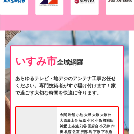
いすみ市
全域網羅
あらゆるテレビ・地デジのアンテナ工事お任せ
ください。専門技術者がすぐ駆け付けます！家
で過ごす大切な時間を快適に守ります。
今関 岩船 小池 大野 大原 大原台
大原最上台 荻原 小沢 小高 柿和田
神置 上布施 苅谷 国府台 小又井 作
田 札森 佐室 沢部 島 下原 下布施