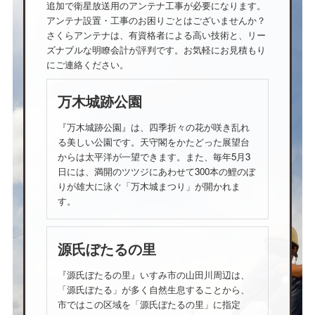
追加で衛星放送用のアンテナ工事が必要になります。
アンテナ設置・工事のお困りごとはございませんか？
さくらアンテナは、有資格者による高い技術と、リー
ズナブルな明瞭会計が評判です。お気軽にお見積もり
にご連絡ください。
万木城跡公園
『万木城跡公園』は、四季折々の花が咲き乱れ
る美しい公園です。天守閣をかたどった展望台
からは太平洋が一望できます。また、毎年5月3
日には、満開のツツジにあわせて300本の鯉のぼ
りが雄大に泳ぐ「万木城まつり」が開かれま
す。
源氏ぼたるの里
『源氏ぼたるの里』いすみ市の山田川周辺は、
「源氏ぼたる」が多く自然生息することから、
市ではこの区域を「源氏ぼたるの里」に指定