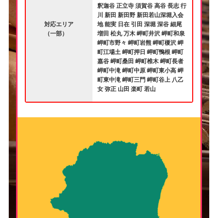
釈迦谷 正立寺 須賀谷 高谷 長志 行
川 新田 新田野 新田若山深堀入会
対応エリア
地 能実 日在 引田 深堀 深谷 細尾
（一部）
増田 松丸 万木 岬町井沢 岬町和泉
岬町市野々 岬町岩熊 岬町榎沢 岬
町江場土 岬町押日 岬町鴨根 岬町
嘉谷 岬町桑田 岬町椎木 岬町長者
岬町中滝 岬町中原 岬町東小高 岬
町東中滝 岬町三門 岬町谷上 八乙
女 弥正 山田 楽町 若山