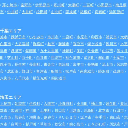
/
茅ヶ崎市
/
秦野市
/
伊勢原市
/
寒川町
/
大磯町
/
二宮町
/
小田原市
/
南足柄
市
/
中井町
/
大井町
/
松田町
/
山北町
/
開成町
/
箱根町
/
真鶴町
/
湯河原町
千葉エリア
旭市
/
我孫子市
/
いすみ市
/
市川市
/
一宮町
/
市原市
/
印西市
/
浦安市
/
大網
白里市
/
大多喜町
/
御宿町
/
柏市
/
勝浦市
/
香取市
/
鎌ケ谷市
/
鴨川市
/
木更
津市
/
君津市
/
鋸南町
/
九十九里町
/
神崎町
/
栄町
/
佐倉市
/
山武市
/
酒々井
町
/
芝山町
/
白子町
/
白井市
/
匝瑳市
/
袖ケ浦市
/
多古町
/
館山市
/
千葉市
/
銚子市
/
長生村
/
長南町
/
東金市
/
東庄町
/
富里市
/
長柄町
/
流山市
/
習志野
市
/
成田市
/
野田市
/
富津市
/
船橋市
/
松戸市
/
南房総市
/
睦沢町
/
茂原市
/
八街市
/
八千代市
/
横芝光町
/
四街道市
埼玉エリア
上尾市
/
朝霞市
/
伊奈町
/
入間市
/
小鹿野町
/
小川町
/
桶川市
/
越生町
/
春日
部市
/
加須市
/
神川町
/
上里町
/
川口市
/
川越市
/
川島町
/
北本市
/
行田市
/
久喜市
/
熊谷市
/
鴻巣市
/
越谷市
/
さいたま市
/
坂戸市
/
幸手市
/
狭山市
/
志
木市
/
白岡市
/
杉戸町
/
草加市
/
秩父市
/
鶴ヶ島市
/
ときがわ町
/
所沢市
/
戸