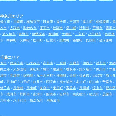
神奈川エリア
横浜市
/
川崎市
/
横須賀市
/
鎌倉市
/
逗子市
/
三浦市
/
葉山町
/
相模原市
/
厚
木市
/
大和市
/
海老名市
/
座間市
/
綾瀬市
/
愛川町
/
清川村
/
平塚市
/
藤沢市
/
茅ヶ崎市
/
秦野市
/
伊勢原市
/
寒川町
/
大磯町
/
二宮町
/
小田原市
/
南足柄
市
/
中井町
/
大井町
/
松田町
/
山北町
/
開成町
/
箱根町
/
真鶴町
/
湯河原町
千葉エリア
旭市
/
我孫子市
/
いすみ市
/
市川市
/
一宮町
/
市原市
/
印西市
/
浦安市
/
大網
白里市
/
大多喜町
/
御宿町
/
柏市
/
勝浦市
/
香取市
/
鎌ケ谷市
/
鴨川市
/
木更
津市
/
君津市
/
鋸南町
/
九十九里町
/
神崎町
/
栄町
/
佐倉市
/
山武市
/
酒々井
町
/
芝山町
/
白子町
/
白井市
/
匝瑳市
/
袖ケ浦市
/
多古町
/
館山市
/
千葉市
/
銚子市
/
長生村
/
長南町
/
東金市
/
東庄町
/
富里市
/
長柄町
/
流山市
/
習志野
市
/
成田市
/
野田市
/
富津市
/
船橋市
/
松戸市
/
南房総市
/
睦沢町
/
茂原市
/
八街市
/
八千代市
/
横芝光町
/
四街道市