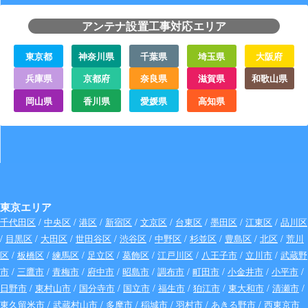
アンテナ設置工事対応エリア
東京都
神奈川県
千葉県
埼玉県
大阪府
兵庫県
京都府
奈良県
滋賀県
和歌山県
岡山県
香川県
愛媛県
高知県
東京エリア
千代田区
/
中央区
/
港区
/
新宿区
/
文京区
/
台東区
/
墨田区
/
江東区
/
品川区
/
目黒区
/
大田区
/
世田谷区
/
渋谷区
/
中野区
/
杉並区
/
豊島区
/
北区
/
荒川
区
/
板橋区
/
練馬区
/
足立区
/
葛飾区
/
江戸川区
/
八王子市
/
立川市
/
武蔵野
市
/
三鷹市
/
青梅市
/
府中市
/
昭島市
/
調布市
/
町田市
/
小金井市
/
小平市
/
日野市
/
東村山市
/
国分寺市
/
国立市
/
福生市
/
狛江市
/
東大和市
/
清瀬市
/
東久留米市
/
武蔵村山市
/
多摩市
/
稲城市
/
羽村市
/
あきる野市
/
西東京市