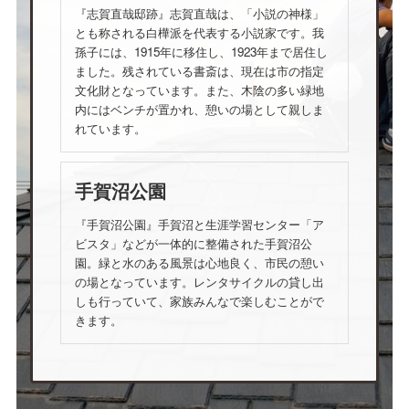
『志賀直哉邸跡』志賀直哉は、「小説の神様」
とも称される白樺派を代表する小説家です。我
孫子には、1915年に移住し、1923年まで居住し
ました。残されている書斎は、現在は市の指定
文化財となっています。また、木陰の多い緑地
内にはベンチが置かれ、憩いの場として親しま
れています。
手賀沼公園
『手賀沼公園』手賀沼と生涯学習センター「ア
ビスタ」などが一体的に整備された手賀沼公
園。緑と水のある風景は心地良く、市民の憩い
の場となっています。レンタサイクルの貸し出
しも行っていて、家族みんなで楽しむことがで
きます。