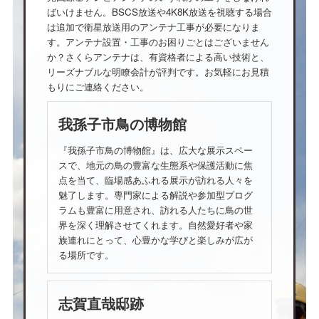
ばいけません。BSCS放送や4K8K放送を視聴する場合
は追加で衛星放送用のアンテナ工事が必要になりま
す。アンテナ設置・工事のお困りごとはございません
か？さくらアンテナは、有資格者による高い技術と、
リーズナブルな明瞭会計が評判です。お気軽にお見積
もりにご連絡ください。
我孫子市鳥の博物館
『我孫子市鳥の博物館』は、広大な展示スペー
スで、地元の鳥の豊富な生態系や保護活動に焦
点を当て、臨場感あふれる展示が訪れる人々を
魅了します。専門家による解説や参加型プログ
ラムも豊富に用意され、訪れる人たちに鳥の世
界を深く理解させてくれます。自然愛好者や家
族連れにとって、心豊かな学びと楽しみが広が
る場所です。
志賀直哉邸跡