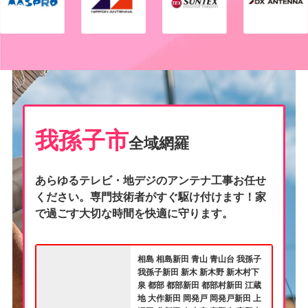
我孫子市
全域網羅
あらゆるテレビ・地デジのアンテナ工事お任せ
ください。専門技術者がすぐ駆け付けます！家
で過ごす大切な時間を快適に守ります。
相島 相島新田 青山 青山台 我孫子
我孫子新田 新木 新木野 新木村下
泉 都部 都部新田 都部村新田 江蔵
地 大作新田 岡発戸 岡発戸新田 上