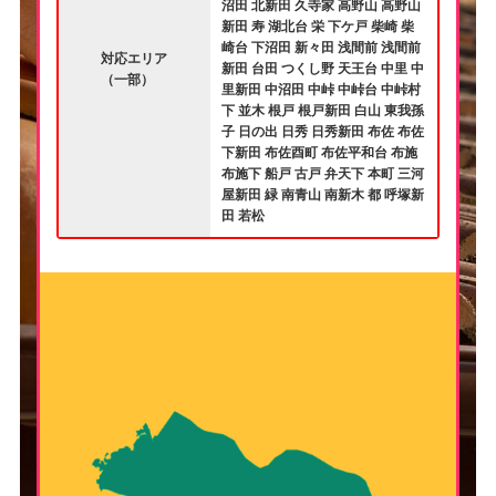
沼田 北新田 久寺家 高野山 高野山
新田 寿 湖北台 栄 下ケ戸 柴崎 柴
崎台 下沼田 新々田 浅間前 浅間前
対応エリア
新田 台田 つくし野 天王台 中里 中
（一部）
里新田 中沼田 中峠 中峠台 中峠村
下 並木 根戸 根戸新田 白山 東我孫
子 日の出 日秀 日秀新田 布佐 布佐
下新田 布佐酉町 布佐平和台 布施
布施下 船戸 古戸 弁天下 本町 三河
屋新田 緑 南青山 南新木 都 呼塚新
田 若松