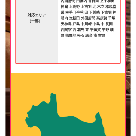
内国府間 円藤内 香日向 上宇和田
神扇 上高野 上吉羽 北 木立 権現堂
栄 幸手 下宇和田 下川崎 下吉羽 神
対応エリア
明内 惣新田 外国府間 高須賀 千塚
（一部）
天神島 戸島 中川崎 中島 中 長間
西関宿 西 花島 東 平須賀 平野 細
野 槙野地 松石 緑台 南 吉野