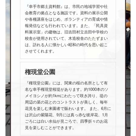
『幸手市郷土資料館』は、市民の地域学習や社
会教育の拠点となる施設です。資料の展示公開
や各種講座をはじめ、ボランティアの育成や情
報発信なども行われています。また、「民具資
料展示室」の建物は、旧吉田村立吉田中学校の
校舎が使用されていて、木造校舎のたたずまい
は、訪れる人に懐かしい昭和の時代を思い起こ
させてくれます。
権現堂公園
『権現堂公園』には、関東の桜の名所として有
名な幸手権現堂桜堤があります。約1000本のソ
メイヨシノが約1kmにわたって咲き誇り、堤の
周辺の菜の花とのコントラストが美しく、毎年
花見を楽しむ来園者で賑わいます。 また、6月に
は沢山の紫陽花、9月には真っ赤な彼岸花、1月
ごろには白い水仙が見ごろで、四季折々のお花
見を楽しむことができます。