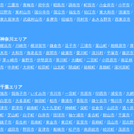
市
/
三鷹市
/
青梅市
/
府中市
/
昭島市
/
調布市
/
町田市
/
小金井市
/
小平市
/
日野市
/
東村山市
/
国分寺市
/
国立市
/
福生市
/
狛江市
/
東大和市
/
清瀬市
/
東久留米市
/
武蔵村山市
/
多摩市
/
稲城市
/
羽村市
/
あきる野市
/
西東京市
神奈川エリア
横浜市
/
川崎市
/
横須賀市
/
鎌倉市
/
逗子市
/
三浦市
/
葉山町
/
相模原市
/
厚
木市
/
大和市
/
海老名市
/
座間市
/
綾瀬市
/
愛川町
/
清川村
/
平塚市
/
藤沢市
/
茅ヶ崎市
/
秦野市
/
伊勢原市
/
寒川町
/
大磯町
/
二宮町
/
小田原市
/
南足柄
市
/
中井町
/
大井町
/
松田町
/
山北町
/
開成町
/
箱根町
/
真鶴町
/
湯河原町
千葉エリア
旭市
/
我孫子市
/
いすみ市
/
市川市
/
一宮町
/
市原市
/
印西市
/
浦安市
/
大網
白里市
/
大多喜町
/
御宿町
/
柏市
/
勝浦市
/
香取市
/
鎌ケ谷市
/
鴨川市
/
木更
津市
/
君津市
/
鋸南町
/
九十九里町
/
神崎町
/
栄町
/
佐倉市
/
山武市
/
酒々井
町
/
芝山町
/
白子町
/
白井市
/
匝瑳市
/
袖ケ浦市
/
多古町
/
館山市
/
千葉市
/
銚子市
/
長生村
/
長南町
/
東金市
/
東庄町
/
富里市
/
長柄町
/
流山市
/
習志野
市
/
成田市
/
野田市
/
富津市
/
船橋市
/
松戸市
/
南房総市
/
睦沢町
/
茂原市
/