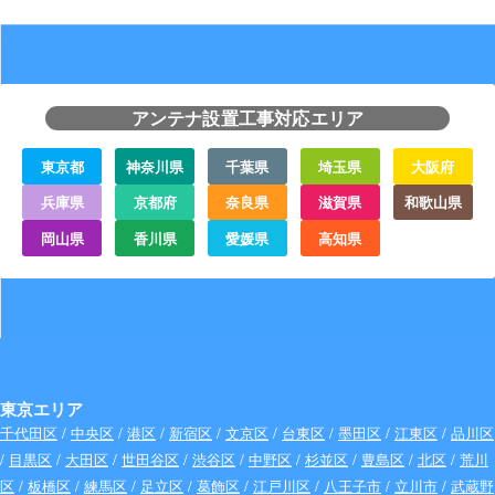
アンテナ設置工事対応エリア
東京都
神奈川県
千葉県
埼玉県
大阪府
兵庫県
京都府
奈良県
滋賀県
和歌山県
岡山県
香川県
愛媛県
高知県
東京エリア
千代田区
/
中央区
/
港区
/
新宿区
/
文京区
/
台東区
/
墨田区
/
江東区
/
品川区
/
目黒区
/
大田区
/
世田谷区
/
渋谷区
/
中野区
/
杉並区
/
豊島区
/
北区
/
荒川
区
/
板橋区
/
練馬区
/
足立区
/
葛飾区
/
江戸川区
/
八王子市
/
立川市
/
武蔵野