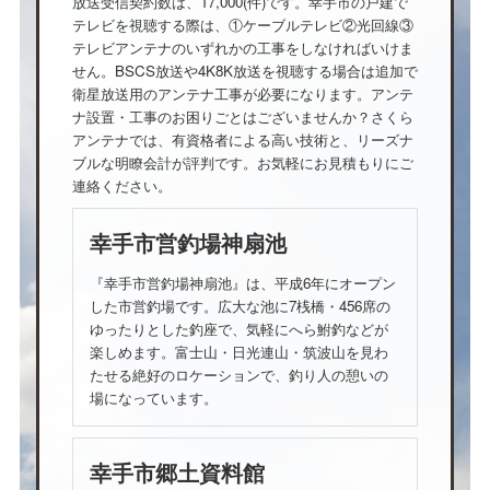
放送受信契約数は、17,000(件)です。幸手市の戸建で
テレビを視聴する際は、①ケーブルテレビ②光回線③
テレビアンテナのいずれかの工事をしなければいけま
せん。BSCS放送や4K8K放送を視聴する場合は追加で
衛星放送用のアンテナ工事が必要になります。アンテ
ナ設置・工事のお困りごとはございませんか？さくら
アンテナでは、有資格者による高い技術と、リーズナ
ブルな明瞭会計が評判です。お気軽にお見積もりにご
連絡ください。
幸手市営釣場神扇池
『幸手市営釣場神扇池』は、平成6年にオープン
した市営釣場です。広大な池に7桟橋・456席の
ゆったりとした釣座で、気軽にへら鮒釣などが
楽しめます。富士山・日光連山・筑波山を見わ
たせる絶好のロケーションで、釣り人の憩いの
場になっています。
幸手市郷土資料館