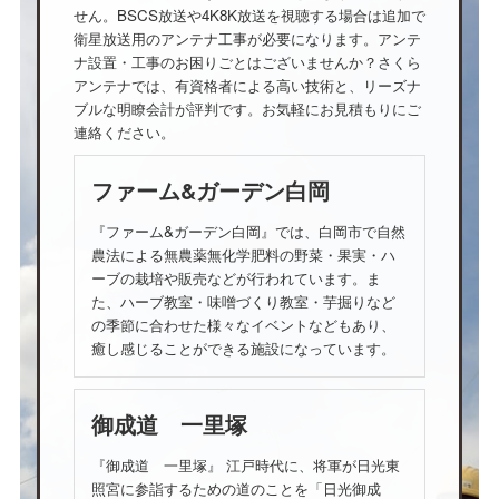
せん。BSCS放送や4K8K放送を視聴する場合は追加で
衛星放送用のアンテナ工事が必要になります。アンテ
ナ設置・工事のお困りごとはございませんか？さくら
アンテナでは、有資格者による高い技術と、リーズナ
ブルな明瞭会計が評判です。お気軽にお見積もりにご
連絡ください。
ファーム&ガーデン白岡
『ファーム&ガーデン白岡』では、白岡市で自然
農法による無農薬無化学肥料の野菜・果実・ハ
ーブの栽培や販売などが行われています。ま
た、ハーブ教室・味噌づくり教室・芋掘りなど
の季節に合わせた様々なイベントなどもあり、
癒し感じることができる施設になっています。
御成道 一里塚
『御成道 一里塚』 江戸時代に、将軍が日光東
照宮に参詣するための道のことを「日光御成