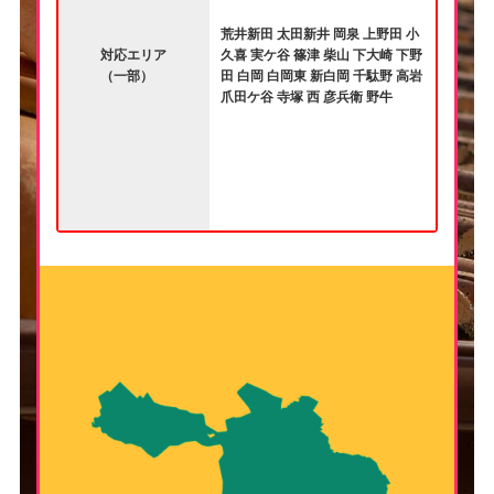
荒井新田 太田新井 岡泉 上野田 小
対応エリア
久喜 実ケ谷 篠津 柴山 下大崎 下野
（一部）
田 白岡 白岡東 新白岡 千駄野 高岩
爪田ケ谷 寺塚 西 彦兵衛 野牛