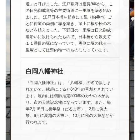
道」と呼びました。江戸幕府は慶長9年から、こ
の日光御成道等の主要街道に一里塚を築き始め
ました。 江戸日本橋を起点に１里（約4km）ご
とに街道の両側に塚を築き、頂上に榎や松の木
などを植えました。下野田の一里塚は日光御成
道沿いに設けられたもので、日本橋から数えて
１１番目の塚になっていて、両側に塚の残る一
里塚としては県内唯一のものになっています。
白岡八幡神社
『白岡八幡神社』は、「八幡様」の名で親しま
れていて、縁起によると849年の草創とされてい
ます。境内には樹齢推定500年のカヤの木があ
り、市の天然記念物になっています。また、毎
年2月15日に祈年祭（だるま市）、3月に例大
祭、6月に夏越の大祓い、10月に秋の大祭などが
行われます。