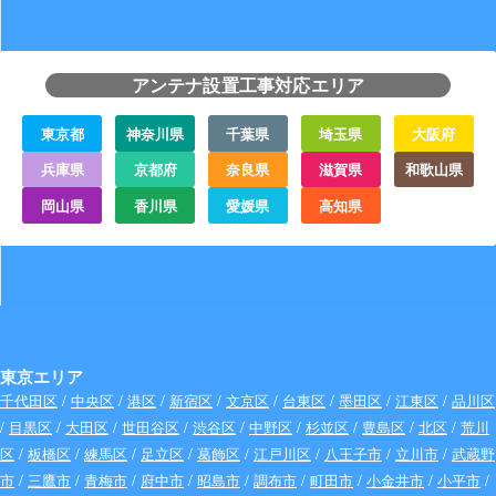
アンテナ設置工事対応エリア
東京都
神奈川県
千葉県
埼玉県
大阪府
兵庫県
京都府
奈良県
滋賀県
和歌山県
岡山県
香川県
愛媛県
高知県
東京エリア
千代田区
/
中央区
/
港区
/
新宿区
/
文京区
/
台東区
/
墨田区
/
江東区
/
品川区
/
目黒区
/
大田区
/
世田谷区
/
渋谷区
/
中野区
/
杉並区
/
豊島区
/
北区
/
荒川
区
/
板橋区
/
練馬区
/
足立区
/
葛飾区
/
江戸川区
/
八王子市
/
立川市
/
武蔵野
市
/
三鷹市
/
青梅市
/
府中市
/
昭島市
/
調布市
/
町田市
/
小金井市
/
小平市
/