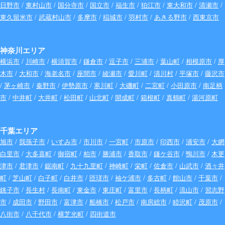
日野市
/
東村山市
/
国分寺市
/
国立市
/
福生市
/
狛江市
/
東大和市
/
清瀬市
/
東久留米市
/
武蔵村山市
/
多摩市
/
稲城市
/
羽村市
/
あきる野市
/
西東京市
神奈川エリア
横浜市
/
川崎市
/
横須賀市
/
鎌倉市
/
逗子市
/
三浦市
/
葉山町
/
相模原市
/
厚
木市
/
大和市
/
海老名市
/
座間市
/
綾瀬市
/
愛川町
/
清川村
/
平塚市
/
藤沢市
/
茅ヶ崎市
/
秦野市
/
伊勢原市
/
寒川町
/
大磯町
/
二宮町
/
小田原市
/
南足柄
市
/
中井町
/
大井町
/
松田町
/
山北町
/
開成町
/
箱根町
/
真鶴町
/
湯河原町
千葉エリア
旭市
/
我孫子市
/
いすみ市
/
市川市
/
一宮町
/
市原市
/
印西市
/
浦安市
/
大網
白里市
/
大多喜町
/
御宿町
/
柏市
/
勝浦市
/
香取市
/
鎌ケ谷市
/
鴨川市
/
木更
津市
/
君津市
/
鋸南町
/
九十九里町
/
神崎町
/
栄町
/
佐倉市
/
山武市
/
酒々井
町
/
芝山町
/
白子町
/
白井市
/
匝瑳市
/
袖ケ浦市
/
多古町
/
館山市
/
千葉市
/
銚子市
/
長生村
/
長南町
/
東金市
/
東庄町
/
富里市
/
長柄町
/
流山市
/
習志野
市
/
成田市
/
野田市
/
富津市
/
船橋市
/
松戸市
/
南房総市
/
睦沢町
/
茂原市
/
八街市
/
八千代市
/
横芝光町
/
四街道市