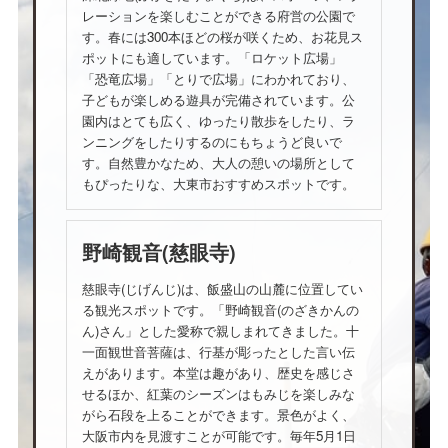
レーションを楽しむことができる府営の公園で
す。春には300本ほどの桜が咲くため、お花見ス
ポットにも適しています。「ロケット広場」
「恐竜広場」「とりで広場」にわかれており、
子どもが楽しめる遊具が完備されています。公
園内はとても広く、ゆったり散歩をしたり、ラ
ンニングをしたりするのにもちょうど良いで
す。自然豊かなため、大人の憩いの場所として
もぴったりな、大東市おすすめスポットです。
野崎観音(慈眼寺)
慈眼寺(じげんじ)は、飯盛山の山麓に位置してい
る観光スポットです。「野崎観音(のざきかんの
ん)さん」とした愛称で親しまれてきました。十
一面観世音菩薩は、行基が彫ったとした言い伝
えがあります。本堂は趣があり、歴史を感じさ
せるほか、紅葉のシーズンはもみじを楽しみな
がら石段を上ることができます。景色がよく、
大阪市内を見渡すことが可能です。毎年5月1日