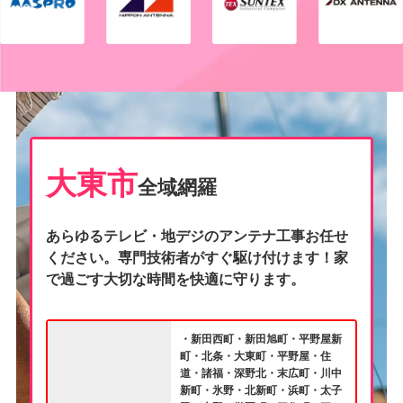
大東市
全域網羅
あらゆるテレビ・地デジのアンテナ工事お任せ
ください。専門技術者がすぐ駆け付けます！家
で過ごす大切な時間を快適に守ります。
・新田西町・新田旭町・平野屋新
町・北条・大東町・平野屋・住
道・諸福・深野北・末広町・川中
新町・氷野・北新町・浜町・太子