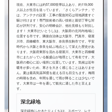
現在、大東市には約57,000世帯以上あり、約119,000
人以上が生活を送っています。「さくらアンテナ」で
は、アンテナの設置・工事の緊急対応は現地調査すぐ
駆け付けます！専門技術者の高い技術と親切丁寧な対
応が評判です。安心の明瞭会計、他社見積もり対抗し
ます！ 大東市(だいとうし)は、大阪府の北河内地域に
位置する市です。隣接自治体は大阪市、門真市、寝屋
川市、四條畷市、東大阪市、奈良県生駒市です。平安
時代から大阪と奈良を結ぶ地点として栄えた歴史があ
ります。大阪府東部を流れる寝屋川、大東市と四條畷
市にまたがっている飯盛山が地理として有名です。大
阪府の都心に近い場所に位置しています。気候は近年
暖冬が多いため、寒さを大きく感じることはありませ
ん。夏は最高気温30度を超える日も目立ちます。梅雨
の時期を含め、年間を通して雨が降ることは少ないで
す。大東市は一年を通して観光に適した市と言えま
す。
深北緑地
深北緑地(ふかきたりょくち)は、スポーツ、レク