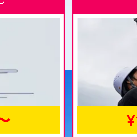
し
0〜
¥