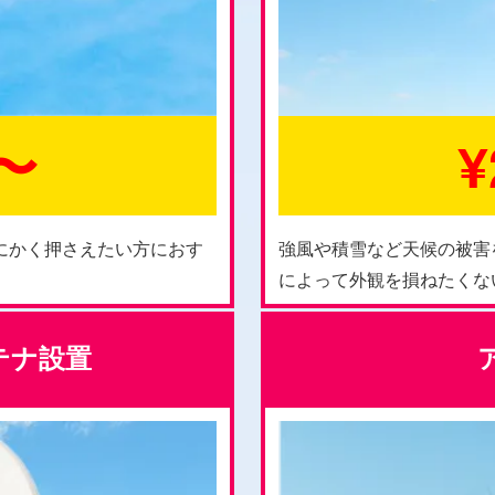
0〜
¥
にかく押さえたい方におす
強風や積雪など天候の被害
によって外観を損ねたくな
ンテナ設置