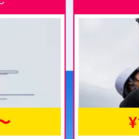
し
0〜
¥