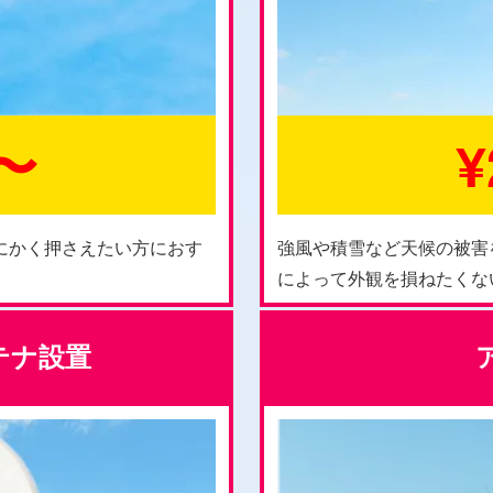
0〜
¥
にかく押さえたい方におす
強風や積雪など天候の被害
によって外観を損ねたくな
ンテナ設置