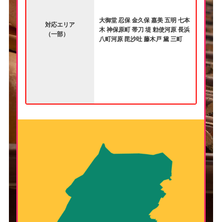
大御堂 忍保 金久保 嘉美 五明 七本
対応エリア
木 神保原町 帯刀 堤 勅使河原 長浜
（一部）
八町河原 毘沙吐 藤木戸 黛 三町