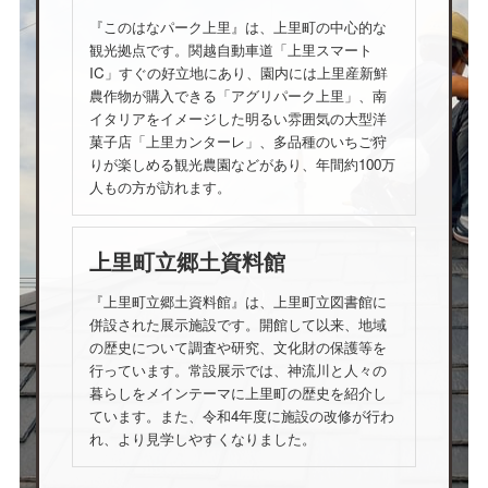
『このはなパーク上里』は、上里町の中心的な
観光拠点です。関越自動車道「上里スマート
IC」すぐの好立地にあり、園内には上里産新鮮
農作物が購入できる「アグリパーク上里」、南
イタリアをイメージした明るい雰囲気の大型洋
菓子店「上里カンターレ」、多品種のいちご狩
りが楽しめる観光農園などがあり、年間約100万
人もの方が訪れます。
上里町立郷土資料館
『上里町立郷土資料館』は、上里町立図書館に
併設された展示施設です。開館して以来、地域
の歴史について調査や研究、文化財の保護等を
行っています。常設展示では、神流川と人々の
暮らしをメインテーマに上里町の歴史を紹介し
ています。また、令和4年度に施設の改修が行わ
れ、より見学しやすくなりました。