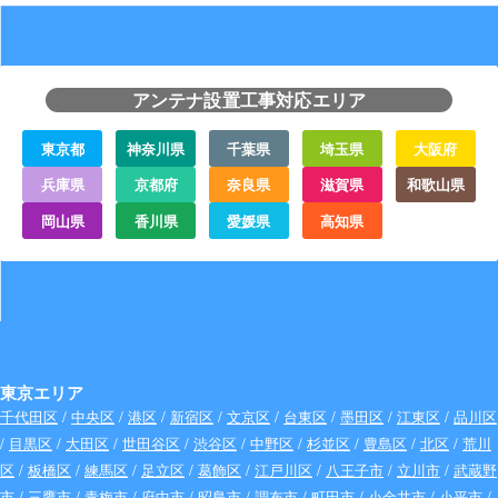
アンテナ設置工事対応エリア
東京都
神奈川県
千葉県
埼玉県
大阪府
兵庫県
京都府
奈良県
滋賀県
和歌山県
岡山県
香川県
愛媛県
高知県
東京エリア
千代田区
/
中央区
/
港区
/
新宿区
/
文京区
/
台東区
/
墨田区
/
江東区
/
品川区
/
目黒区
/
大田区
/
世田谷区
/
渋谷区
/
中野区
/
杉並区
/
豊島区
/
北区
/
荒川
区
/
板橋区
/
練馬区
/
足立区
/
葛飾区
/
江戸川区
/
八王子市
/
立川市
/
武蔵野
市
/
三鷹市
/
青梅市
/
府中市
/
昭島市
/
調布市
/
町田市
/
小金井市
/
小平市
/