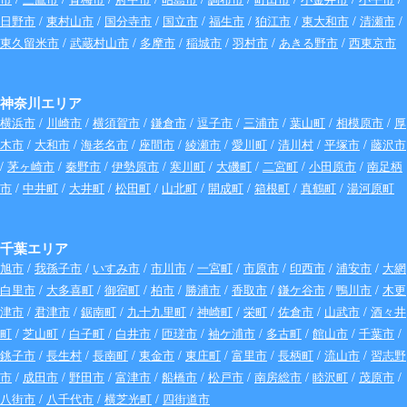
日野市
/
東村山市
/
国分寺市
/
国立市
/
福生市
/
狛江市
/
東大和市
/
清瀬市
/
東久留米市
/
武蔵村山市
/
多摩市
/
稲城市
/
羽村市
/
あきる野市
/
西東京市
神奈川エリア
横浜市
/
川崎市
/
横須賀市
/
鎌倉市
/
逗子市
/
三浦市
/
葉山町
/
相模原市
/
厚
木市
/
大和市
/
海老名市
/
座間市
/
綾瀬市
/
愛川町
/
清川村
/
平塚市
/
藤沢市
/
茅ヶ崎市
/
秦野市
/
伊勢原市
/
寒川町
/
大磯町
/
二宮町
/
小田原市
/
南足柄
市
/
中井町
/
大井町
/
松田町
/
山北町
/
開成町
/
箱根町
/
真鶴町
/
湯河原町
千葉エリア
旭市
/
我孫子市
/
いすみ市
/
市川市
/
一宮町
/
市原市
/
印西市
/
浦安市
/
大網
白里市
/
大多喜町
/
御宿町
/
柏市
/
勝浦市
/
香取市
/
鎌ケ谷市
/
鴨川市
/
木更
津市
/
君津市
/
鋸南町
/
九十九里町
/
神崎町
/
栄町
/
佐倉市
/
山武市
/
酒々井
町
/
芝山町
/
白子町
/
白井市
/
匝瑳市
/
袖ケ浦市
/
多古町
/
館山市
/
千葉市
/
銚子市
/
長生村
/
長南町
/
東金市
/
東庄町
/
富里市
/
長柄町
/
流山市
/
習志野
市
/
成田市
/
野田市
/
富津市
/
船橋市
/
松戸市
/
南房総市
/
睦沢町
/
茂原市
/
八街市
/
八千代市
/
横芝光町
/
四街道市