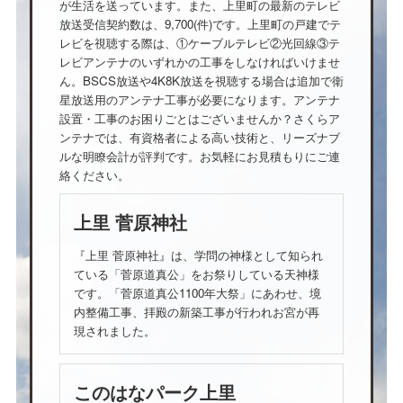
が生活を送っています。また、上里町の最新のテレビ
放送受信契約数は、9,700(件)です。上里町の戸建でテ
レビを視聴する際は、①ケーブルテレビ②光回線③テ
レビアンテナのいずれかの工事をしなければいけませ
ん。BSCS放送や4K8K放送を視聴する場合は追加で衛
星放送用のアンテナ工事が必要になります。アンテナ
設置・工事のお困りごとはございませんか？さくらア
ンテナでは、有資格者による高い技術と、リーズナブ
ルな明瞭会計が評判です。お気軽にお見積もりにご連
絡ください。
上里 菅原神社
『上里 菅原神社』は、学問の神様として知られ
ている「菅原道真公」をお祭りしている天神様
です。「菅原道真公1100年大祭」にあわせ、境
内整備工事、拝殿の新築工事が行われお宮が再
現されました。
このはなパーク上里