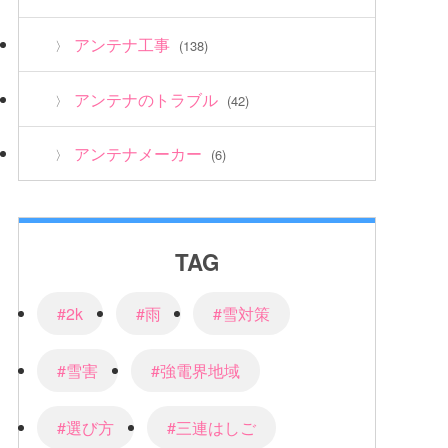
アンテナ工事
(138)
アンテナのトラブル
(42)
アンテナメーカー
(6)
TAG
#2k
#雨
#雪対策
#雪害
#強電界地域
#選び方
#三連はしご