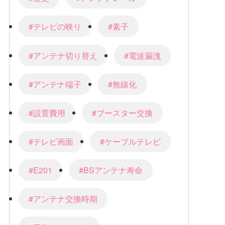
#テレビの映り
#素子
#アンテナ切り替え
#電波漏洩
#アンテナ端子
#無線化
#設置費用
#ブースター交換
#テレビ画面
#ケーブルテレビ
#E201
#BSアンテナ寿命
#アンテナ交換時期