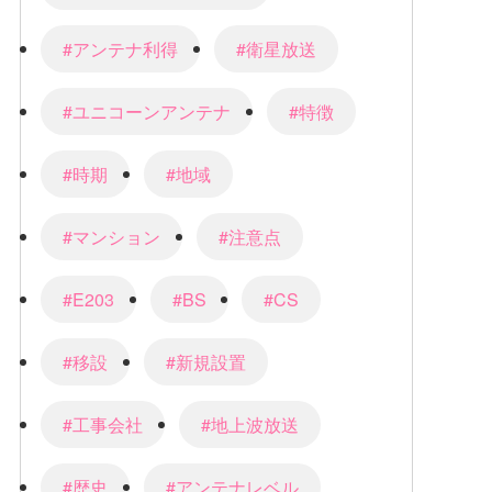
#アンテナ利得
#衛星放送
#ユニコーンアンテナ
#特徴
#時期
#地域
#マンション
#注意点
#E203
#BS
#CS
#移設
#新規設置
#工事会社
#地上波放送
#歴史
#アンテナレベル