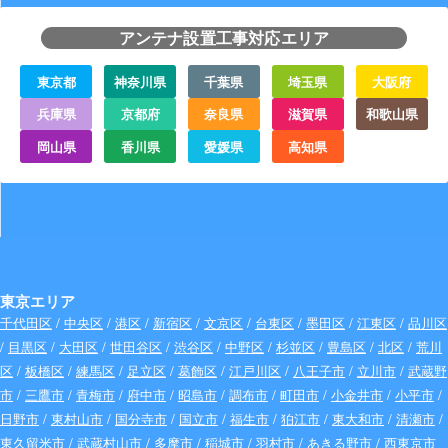
アンテナ設置工事対応エリア
東京都
神奈川県
千葉県
埼玉県
大阪府
兵庫県
京都府
奈良県
滋賀県
和歌山県
岡山県
香川県
愛媛県
高知県
東京エリア
千代田区
/
中央区
/
港区
/
新宿区
/
文京区
/
台東区
/
墨田区
/
江東区
/
品川区
/
目黒区
/
大田区
/
世田谷区
/
渋谷区
/
中野区
/
杉並区
/
豊島区
/
北区
/
荒川
区
/
板橋区
/
練馬区
/
足立区
/
葛飾区
/
江戸川区
/
八王子市
/
立川市
/
武蔵野
市
/
三鷹市
/
青梅市
/
府中市
/
昭島市
/
調布市
/
町田市
/
小金井市
/
小平市
/
日野市
/
東村山市
/
国分寺市
/
国立市
/
福生市
/
狛江市
/
東大和市
/
清瀬市
/
東久留米市
/
武蔵村山市
/
多摩市
/
稲城市
/
羽村市
/
あきる野市
/
西東京市