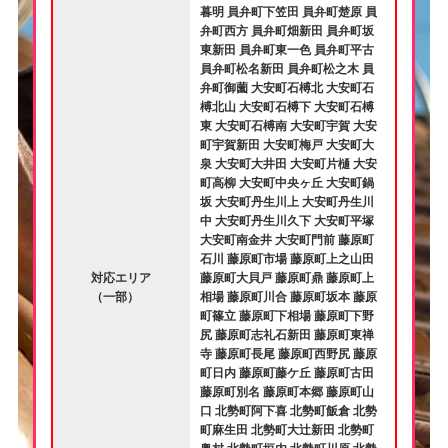
暮明 員弁町下笠田 員弁町楚原 員
弁町西方 員弁町畑新田 員弁町坂
東新田 員弁町東一色 員弁町平古
員弁町松名新田 員弁町松之木 員
弁町御薗 大安町石榑北 大安町石
榑北山 大安町石榑下 大安町石榑
東 大安町石榑南 大安町宇賀 大安
町宇賀新田 大安町梅戸 大安町大
泉 大安町大井田 大安町片樋 大安
町高柳 大安町中央ヶ丘 大安町鍋
坂 大安町丹生川上 大安町丹生川
中 大安町丹生川久下 大安町平塚
大安町南金井 大安町門前 藤原町
石川 藤原町市場 藤原町上之山田
対応エリア
藤原町大貝戸 藤原町鼎 藤原町上
（一部）
相場 藤原町川合 藤原町坂本 藤原
町篠立 藤原町下相場 藤原町下野
尻 藤原町志礼石新田 藤原町東禅
寺 藤原町長尾 藤原町西野尻 藤原
町日内 藤原町藤ケ丘 藤原町古田
藤原町別名 藤原町本郷 藤原町山
口 北勢町阿下喜 北勢町飯倉 北勢
町麻生田 北勢町大辻新田 北勢町