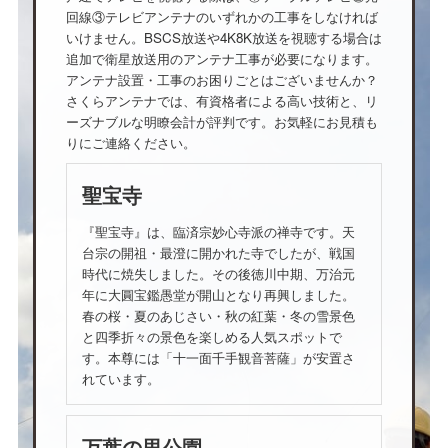
回線③テレビアンテナのいずれかの工事をしなければ
いけません。BSCS放送や4K8K放送を視聴する場合は
追加で衛星放送用のアンテナ工事が必要になります。
アンテナ設置・工事のお困りごとはございませんか？
さくらアンテナでは、有資格者による高い技術と、リ
ーズナブルな明瞭会計が評判です。お気軽にお見積も
りにご連絡ください。
聖宝寺
『聖宝寺』は、臨済宗妙心寺派の禅寺です。天
台宗の開祖・最澄に開かれた寺でしたが、戦国
時代に焼失しました。その後徳川中期、万治元
年に大圓宝鑑愚堂が開山となり再興しました。
春の桜・夏のあじさい・秋の紅葉・冬の雪景色
と四季折々の景色を楽しめる人気スポットで
す。本尊には「十一面千手観音菩薩」が安置さ
れています。
万葉の里公園