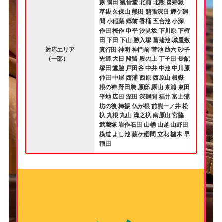
原 鴨田 観音堂 北浦 北熊 喜婦嶽
草掛 久保山 熊田 熊張深田 鯉ケ廻
間 小稲葉 郷前 香桶 五合池 小深
作田 桜作 申平 汐見坂 下川原 下権
田 下田 下山 勝入塚 菖蒲池 城屋敷
対応エリア
真行田 神明 神門前 菅池 助六 砂子
（一部）
先達 大日 段留 段の上 丁子田 長配
塚田 堂脇 戸田谷 中井 中池 中川原
仲田 中屋 西浦 西原 西原山 根嶽
根の神 野田農 原邸 原山 東浦 東田
平地 広田 深田 深廻間 福井 富士浦
坊の後 棒振 仏が根 前熊一ノ井 松
杁 丸根 丸山 溝之杁 南原山 宮脇
武蔵塚 岩作石田 山桶 山越 山野田
横道 よし池 葭ケ廻間 立花 櫨木 早
稲田