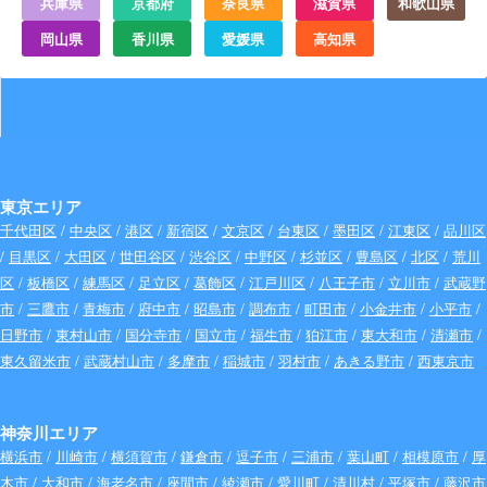
兵庫県
京都府
奈良県
滋賀県
和歌山県
岡山県
香川県
愛媛県
高知県
東京エリア
千代田区
/
中央区
/
港区
/
新宿区
/
文京区
/
台東区
/
墨田区
/
江東区
/
品川区
/
目黒区
/
大田区
/
世田谷区
/
渋谷区
/
中野区
/
杉並区
/
豊島区
/
北区
/
荒川
区
/
板橋区
/
練馬区
/
足立区
/
葛飾区
/
江戸川区
/
八王子市
/
立川市
/
武蔵野
市
/
三鷹市
/
青梅市
/
府中市
/
昭島市
/
調布市
/
町田市
/
小金井市
/
小平市
/
日野市
/
東村山市
/
国分寺市
/
国立市
/
福生市
/
狛江市
/
東大和市
/
清瀬市
/
東久留米市
/
武蔵村山市
/
多摩市
/
稲城市
/
羽村市
/
あきる野市
/
西東京市
神奈川エリア
横浜市
/
川崎市
/
横須賀市
/
鎌倉市
/
逗子市
/
三浦市
/
葉山町
/
相模原市
/
厚
木市
/
大和市
/
海老名市
/
座間市
/
綾瀬市
/
愛川町
/
清川村
/
平塚市
/
藤沢市