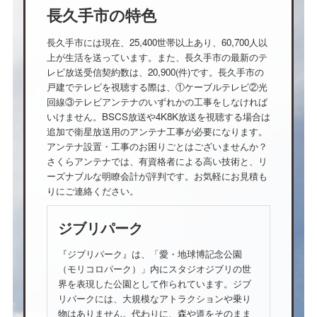
長久手市の特色
長久手市には現在、25,400世帯以上あり、60,700人以
上が生活を送っています。また、長久手市の最新のテ
レビ放送受信契約数は、20,900(件)です。長久手市の
戸建でテレビを視聴する際は、①ケーブルテレビ②光
回線③テレビアンテナのいずれかの工事をしなければ
いけません。BSCS放送や4K8K放送を視聴する場合は
追加で衛星放送用のアンテナ工事が必要になります。
アンテナ設置・工事のお困りごとはございませんか？
さくらアンテナでは、有資格者による高い技術と、リ
ーズナブルな明瞭会計が評判です。お気軽にお見積も
りにご連絡ください。
ジブリパーク
『ジブリパーク』は、「愛・地球博記念公園
（モリコロパーク）」内にスタジオジブリの世
界を表現した公園として作られています。ジブ
リパークには、大規模なアトラクションや乗り
物はありません。代わりに、森や道をそのまま