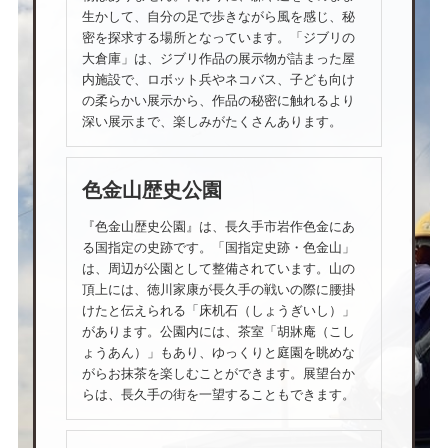
生かして、自分の足で歩きながら風を感じ、秘
密を探求する場所となっています。「ジブリの
大倉庫」は、ジブリ作品の展示物が詰まった屋
内施設で、ロボット兵やネコバス、子ども向け
の柔らかい展示から、作品の秘密に触れるより
深い展示まで、楽しみがたくさんあります。
色金山歴史公園
『色金山歴史公園』は、長久手市岩作色金にあ
る国指定の史跡です。「国指定史跡・色金山」
は、周辺が公園として整備されています。山の
頂上には、徳川家康が長久手の戦いの際に腰掛
けたと伝えられる「床机石（しょうぎいし）」
があります。公園内には、茶室「胡牀庵（こし
ょうあん）」もあり、ゆっくりと庭園を眺めな
がらお抹茶を楽しむことができます。展望台か
らは、長久手の街を一望することもできます。