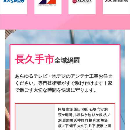
長久手市
全域網羅
あらゆるテレビ・地デジのアンテナ工事お任せ
ください。専門技術者がすぐ駆け付けます！家
で過ごす大切な時間を快適に守ります。
阿畑 雨堤 荒田 池田 石場 市が洞
茨ケ廻間 井堀 杁ケ池 杁ケ根 杁ノ
洞 岩廻間 氏神前 打越 卯塚 馬堤
榎ノ下 蛭子 大久手 片平 蟹原 上川