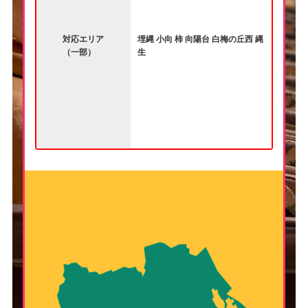
対応エリア
埋縄 小向 柿 向陽台 白梅の丘西 縄
（一部）
生