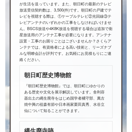
が生活を送っています。また、朝日町の最新のテレビ
放送受信契約数は、3,500(件)です。朝日町の戸建でテ
レビを視聴する際は、①ケーブルテレビ②光回線③テ
レビアンテナのいずれかの工事をしなければいけませ
ん。BSCS放送や4K8K放送を視聴する場合は追加で衛
星放送用のアンテナ工事が必要になります。アンテナ
設置・工事のお困りごとはございませんか？さくらア
ンテナでは、有資格者による高い技術と、リーズナブ
ルな明瞭会計が評判です。お気軽にお見積もりにご連
絡ください。
朝日町歴史博物館
『朝日町歴史博物館』では、朝日町にゆかりの
ある歴史や文化を展示解説しています。舎利容
器出土の縄生廃寺をはじめ国学者橘守部、萬古
焼中興の祖森有節や日本画家栗田真秀、水谷立
仙について知ることができます。
縄生廃寺跡