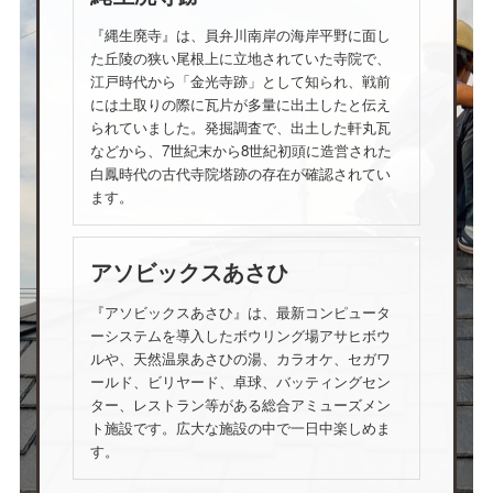
『縄生廃寺』は、員弁川南岸の海岸平野に面し
た丘陵の狭い尾根上に立地されていた寺院で、
江戸時代から「金光寺跡」として知られ、戦前
には土取りの際に瓦片が多量に出土したと伝え
られていました。発掘調査で、出土した軒丸瓦
などから、7世紀末から8世紀初頭に造営された
白鳳時代の古代寺院塔跡の存在が確認されてい
ます。
アソビックスあさひ
『アソビックスあさひ』は、最新コンピュータ
ーシステムを導入したボウリング場アサヒボウ
ルや、天然温泉あさひの湯、カラオケ、セガワ
ールド、ビリヤード、卓球、バッティングセン
ター、レストラン等がある総合アミューズメン
ト施設です。広大な施設の中で一日中楽しめま
す。