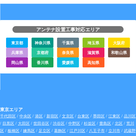
アンテナ設置工事対応エリア
東京都
神奈川県
千葉県
埼玉県
大阪府
兵庫県
京都府
奈良県
滋賀県
和歌山県
岡山県
香川県
愛媛県
高知県
東京エリア
千代田区
/
中央区
/
港区
/
新宿区
/
文京区
/
台東区
/
墨田区
/
江東区
/
品川区
/
目黒区
/
大田区
/
世田谷区
/
渋谷区
/
中野区
/
杉並区
/
豊島区
/
北区
/
荒川
区
/
板橋区
/
練馬区
/
足立区
/
葛飾区
/
江戸川区
/
八王子市
/
立川市
/
武蔵野