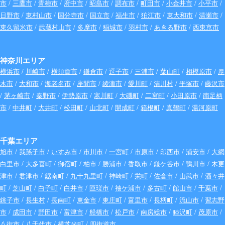
市
/
三鷹市
/
青梅市
/
府中市
/
昭島市
/
調布市
/
町田市
/
小金井市
/
小平市
/
日野市
/
東村山市
/
国分寺市
/
国立市
/
福生市
/
狛江市
/
東大和市
/
清瀬市
/
東久留米市
/
武蔵村山市
/
多摩市
/
稲城市
/
羽村市
/
あきる野市
/
西東京市
神奈川エリア
横浜市
/
川崎市
/
横須賀市
/
鎌倉市
/
逗子市
/
三浦市
/
葉山町
/
相模原市
/
厚
木市
/
大和市
/
海老名市
/
座間市
/
綾瀬市
/
愛川町
/
清川村
/
平塚市
/
藤沢市
/
茅ヶ崎市
/
秦野市
/
伊勢原市
/
寒川町
/
大磯町
/
二宮町
/
小田原市
/
南足柄
市
/
中井町
/
大井町
/
松田町
/
山北町
/
開成町
/
箱根町
/
真鶴町
/
湯河原町
千葉エリア
旭市
/
我孫子市
/
いすみ市
/
市川市
/
一宮町
/
市原市
/
印西市
/
浦安市
/
大網
白里市
/
大多喜町
/
御宿町
/
柏市
/
勝浦市
/
香取市
/
鎌ケ谷市
/
鴨川市
/
木更
津市
/
君津市
/
鋸南町
/
九十九里町
/
神崎町
/
栄町
/
佐倉市
/
山武市
/
酒々井
町
/
芝山町
/
白子町
/
白井市
/
匝瑳市
/
袖ケ浦市
/
多古町
/
館山市
/
千葉市
/
銚子市
/
長生村
/
長南町
/
東金市
/
東庄町
/
富里市
/
長柄町
/
流山市
/
習志野
市
/
成田市
/
野田市
/
富津市
/
船橋市
/
松戸市
/
南房総市
/
睦沢町
/
茂原市
/
八街市
/
八千代市
/
横芝光町
/
四街道市