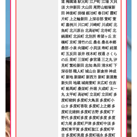
道 梅園通 駅元町 江戸町 江場 大貝
須 大仲新田 大山田 尾野山蛎塚新
田 神楽町 掛樋 鍜冶町 春日町 霞町
片町 上之輪新田 上深谷部 萱町 萱
町 嘉例川 川口町 川崎町 川成町 北
魚町 北川原台 北高砂町 北寺町 北
鍋屋町 北浜町 北別所 希望ヶ丘 京
橋町 京町 清竹の丘 桑名 桑名本郷
桑部 小泉 向陽町 小貝須 寿町 紺屋
町 五反田 坂井 桜木町 桜通 さくら
の丘 里町 三栄町 参宮通 三之丸 汐
見町 繁松新田 志知 島田 清水町 下
深谷部 職人町 城山台 新倉持 神成
町 新地 新築町 新西方 新町 新屋敷
新矢田 地蔵 城南萱町 末広町 住吉
町 船馬町 桑栄町 外堀 大成町 太一
丸 太平町 高砂町 立花町 立田町 多
度町猪飼 多度町大鳥居 多度町小
山タ 多度町香取 多度町上之郷 多
度町北猪飼 多度町古野 多度町下
野代 多度町多度 多度町多度 多度
町力尾 多度町戸津 多度町中須 多
度町東平賀 多度町肱江 多度町平
古 多度町美鹿 多度町福永 多度町