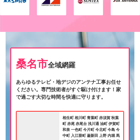
桑名市
全域網羅
あらゆるテレビ・地デジのアンテナ工事お任せ
ください。専門技術者がすぐ駆け付けます！家
で過ごす大切な時間を快適に守ります。
相生町 相川町 青葉町 赤須賀 秋葉
町 赤尾 赤尾台 浅川通 油町 伊賀町
和泉 一色町 今片町 今北町 今島 今
中町 入江葭町 巌新田 上野 内堀 馬