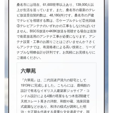
桑名市には現在、61,600世帯以上あり、139,000人以
上が生活を送っています。また、桑名市の最新のテレ
ビ放送受信契約数は、48,180(件)です。桑名市の戸建
でテレビを視聴する際は、①ケーブルテレビ②光回線
③テレビアンテナのいずれかの工事をしなければいけ
ません。BSCS放送や4K8K放送を視聴する場合は追加
で衛星放送用のアンテナ工事が必要になります。アン
テナ設置・工事のお困りごとはございませんか？さく
らアンテナでは、有資格者による高い技術と、リーズ
ナブルな明瞭会計が評判です。お気軽にお見積もりに
ご連絡ください。
六華苑
『六華苑』は、二代目諸戸清六の邸宅として
1913年に完成しました。こちらには、鹿鳴館の
設計で有名なイギリス人建築家ジョサイア・コ
ンドル設計による4層の塔屋をもつ木造2階建て
天然スレート葺きの洋館、和館や蔵、池泉回遊
式庭園などがあり、和洋の様式が調和した明
治・大正期を代表する貴重な文化遺産です。国