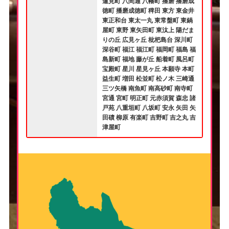
蓮見町 八間通 八幡町 播磨 播磨成
徳町 播磨成徳町 稗田 東方 東金井
東正和台 東太一丸 東常盤町 東鍋
屋町 東野 東矢田町 東汰上 陽だま
りの丘 広見ヶ丘 枇杷島台 深川町
深谷町 福江 福江町 福岡町 福島 福
島新町 福地 藤が丘 船着町 風呂町
宝殿町 星川 星見ヶ丘 本願寺 本町
益生町 増田 松並町 松ノ木 三崎通
三ツ矢橋 南魚町 南高砂町 南寺町
宮通 宮町 明正町 元赤須賀 森忠 諸
戸苑 八重垣町 八坂町 安永 矢田 矢
田磧 柳原 有楽町 吉野町 吉之丸 吉
津屋町