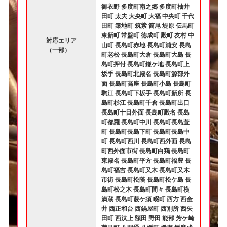
御衣野 多度町南之郷 多度町柚井
田町 太夫 大央町 大福 中央町 千代
田町 築地町 筑紫 筒尾 堤原 伝馬町
東新町 常盤町 徳成町 殿町 友村 中
対応エリア
山町 長島町赤地 長島町浦安 長島
（一部）
町老松 長島町大倉 長島町大島 長
島町押付 長島町鎌ケ地 長島町上
坂手 長島町北殿名 長島町源部外
面 長島町高座 長島町小島 長島町
駒江 長島町下坂手 長島町新所 長
島町杉江 長島町千倉 長島町出口
長島町十日外面 長島町殿名 長島
町都羅 長島町中川 長島町長島萱
町 長島町長島下町 長島町長島中
町 長島町西川 長島町西外面 長島
町西外面市街 長島町白鶏 長島町
東殿名 長島町平方 長島町福豊 長
島町福吉 長島町又木 長島町又木
市街 長島町松蔭 長島町松ケ島 長
島町松之木 長島町間々 長島町横
満蔵 長島町葭ケ須 畷町 西方 西金
井 西正和台 西鍋屋町 西別所 西矢
田町 西汰上 額田 野田 能部 芳ケ崎