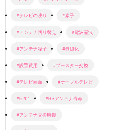
#テレビの映り
#素子
#アンテナ切り替え
#電波漏洩
#アンテナ端子
#無線化
#設置費用
#ブースター交換
#テレビ画面
#ケーブルテレビ
#E201
#BSアンテナ寿命
#アンテナ交換時期