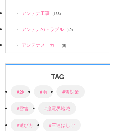
アンテナ工事
(138)
アンテナのトラブル
(42)
アンテナメーカー
(6)
TAG
#2k
#雨
#雪対策
#雪害
#強電界地域
#選び方
#三連はしご