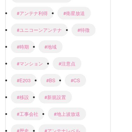
#アンテナ利得
#衛星放送
#ユニコーンアンテナ
#特徴
#時期
#地域
#マンション
#注意点
#E203
#BS
#CS
#移設
#新規設置
#工事会社
#地上波放送
#歴史
#アンテナレベル