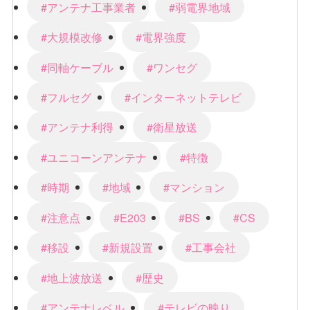
#アンテナ工事業者
#弱電界地域
#大規模改修
#電界強度
#同軸ケーブル
#ワンセグ
#フルセグ
#インターネットテレビ
#アンテナ利得
#衛星放送
#ユニコーンアンテナ
#特徴
#時期
#地域
#マンション
#注意点
#E203
#BS
#CS
#移設
#新規設置
#工事会社
#地上波放送
#歴史
#アンテナレベル
#テレビの映り