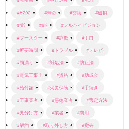
#E202
#寿命
#交換
#破損
#4K
#8K
#フルハイビジョン
#ブースター
#詐欺
#手口
#所要時間
#トラブル
#テレビ
#雨漏り
#対処法
#防止法
#電気工事士
#資格
#助成金
#給付額
#火災保険
#手続き
#工事業者
#悪徳業者
#選定方法
#見分け方
#業者
#費用
#解約
#取り外し方
#撤去