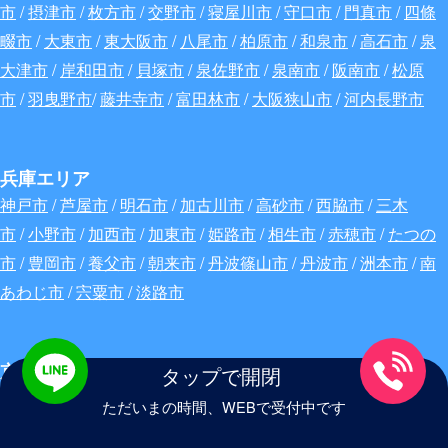
市
/
摂津市
/
枚方市
/
交野市
/
寝屋川市
/
守口市
/
門真市
/
四條
畷市
/
大東市
/
東大阪市
/
八尾市
/
柏原市
/
和泉市
/
高石市
/
泉
大津市
/
岸和田市
/
貝塚市
/
泉佐野市
/
泉南市
/
阪南市
/
松原
市
/
羽曳野市
/
藤井寺市
/
富田林市
/
大阪狭山市
/
河内長野市
兵庫エリア
神戸市
/
芦屋市
/
明石市
/
加古川市
/
高砂市
/
西脇市
/
三木
市
/
小野市
/
加西市
/
加東市
/
姫路市
/
相生市
/
赤穂市
/
たつの
市
/
豊岡市
/
養父市
/
朝来市
/
丹波篠山市
/
丹波市
/
洲本市
/
南
あわじ市
/
宍粟市
/
淡路市
京都エリア
タップで開閉
京都市
/
福知山市
/
舞鶴市
/
綾部市
/
宇治市
/
宮津市
/
亀岡
ただいまの時間、WEBで受付中です
市
/
城陽市
/
向日市
/
長岡京市
/
八幡市
/
京田辺市
/
京丹後