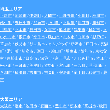
埼玉エリア
上尾市
/
朝霞市
/
伊奈町
/
入間市
/
小鹿野町
/
小川町
/
桶川市
/
越生町
/
春日部市
/
加須市
/
神川町
/
上里町
/
川口市
/
川越市
/
川島町
/
北本市
/
行田市
/
久喜市
/
熊谷市
/
鴻巣市
/
越谷市
/
さ
いたま市
/
坂戸市
/
幸手市
/
狭山市
/
志木市
/
白岡市
/
杉戸町
/
草加市
/
秩父市
/
鶴ヶ島市
/
ときがわ町
/
所沢市
/
戸田市
/
長瀞
町
/
滑川町
/
新座市
/
蓮田市
/
鳩山町
/
羽生市
/
飯能市
/
東秩父
村
/
東松山市
/
日高市
/
深谷
市
/
富士見市
/
ふじみ野市
/
本庄市
/
松伏町
/
三郷市
/
美里町
/
皆野町
/
宮代町
/
三芳町
/
毛呂山町
/
八潮市
/
横瀬町
/
吉川市
/
吉見町
/
寄居町
/
嵐山町
/
和光市
/
蕨
市
大阪エリア
大阪市
/
堺市
/
池田市
/
箕面市
/
豊中市
/
茨木市
/
高槻市
/
吹田