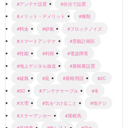
#アンテナ設置
#自分で設置
#メリット・デメリット
#種類
#料金
#砂嵐
#ブロックノイズ
#スマートアンテナ
#景観計画区
#性能
#利得
#電波障害
#地上デジタル放送
#屋根裏設置
#破風
#庇
#屋根用語
#2C
#5C
#アンテナケーブル
#冬
#大雪
#気をつけること
#地デジ
#ステーアンカー
#屋根馬
#見積書
#申し込み
#流れ