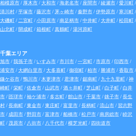
相模原市
/
厚木市
/
大和市
/
海老名市
/
座間市
/
綾瀬市
/
愛川町
/
清川村
/
平塚市
/
藤沢市
/
茅ヶ崎市
/
秦野市
/
伊勢原市
/
寒川町
/
大磯町
/
二宮町
/
小田原市
/
南足柄市
/
中井町
/
大井町
/
松田町
/
山北町
/
開成町
/
箱根町
/
真鶴町
/
湯河原町
千葉エリア
旭市
/
我孫子市
/
いすみ市
/
市川市
/
一宮町
/
市原市
/
印西市
/
浦安市
/
大網白里市
/
大多喜町
/
御宿町
/
柏市
/
勝浦市
/
香取市
/
鎌ケ谷市
/
鴨川市
/
木更津市
/
君津市
/
鋸南町
/
九十九里町
/
神
崎町
/
栄町
/
佐倉市
/
山武市
/
酒々井町
/
芝山町
/
白子町
/
白井
市
/
匝瑳市
/
袖ケ浦市
/
多古町
/
館山市
/
千葉市
/
銚子市
/
長生
村
/
長南町
/
東金市
/
東庄町
/
富里市
/
長柄町
/
流山市
/
習志野
市
/
成田市
/
野田市
/
富津市
/
船橋市
/
松戸市
/
南房総市
/
睦沢
町
/
茂原市
/
八街市
/
八千代市
/
横芝光町
/
四街道市