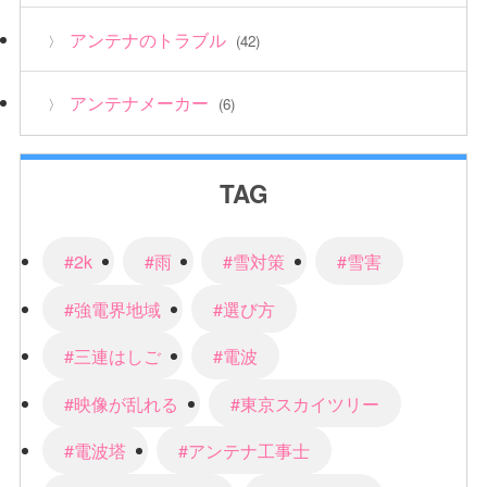
アンテナのトラブル
(42)
アンテナメーカー
(6)
TAG
#2k
#雨
#雪対策
#雪害
#強電界地域
#選び方
#三連はしご
#電波
#映像が乱れる
#東京スカイツリー
#電波塔
#アンテナ工事士