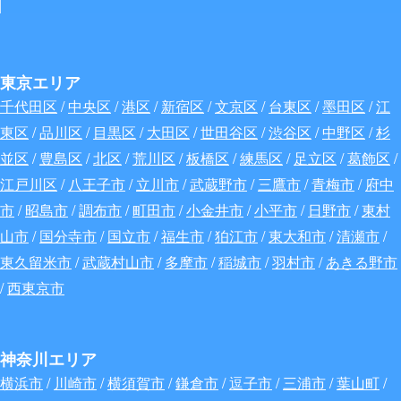
東京エリア
千代田区
/
中央区
/
港区
/
新宿区
/
文京区
/
台東区
/
墨田区
/
江
東区
/
品川区
/
目黒区
/
大田区
/
世田谷区
/
渋谷区
/
中野区
/
杉
並区
/
豊島区
/
北区
/
荒川区
/
板橋区
/
練馬区
/
足立区
/
葛飾区
/
江戸川区
/
八王子市
/
立川市
/
武蔵野市
/
三鷹市
/
青梅市
/
府中
市
/
昭島市
/
調布市
/
町田市
/
小金井市
/
小平市
/
日野市
/
東村
山市
/
国分寺市
/
国立市
/
福生市
/
狛江市
/
東大和市
/
清瀬市
/
東久留米市
/
武蔵村山市
/
多摩市
/
稲城市
/
羽村市
/
あきる野市
/
西東京市
神奈川エリア
横浜市
/
川崎市
/
横須賀市
/
鎌倉市
/
逗子市
/
三浦市
/
葉山町
/