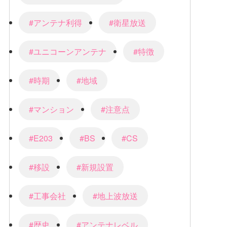
#アンテナ利得
#衛星放送
#ユニコーンアンテナ
#特徴
#時期
#地域
#マンション
#注意点
#E203
#BS
#CS
#移設
#新規設置
#工事会社
#地上波放送
#歴史
#アンテナレベル