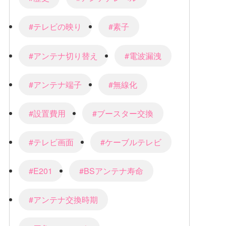
#テレビの映り
#素子
#アンテナ切り替え
#電波漏洩
#アンテナ端子
#無線化
#設置費用
#ブースター交換
#テレビ画面
#ケーブルテレビ
#E201
#BSアンテナ寿命
#アンテナ交換時期