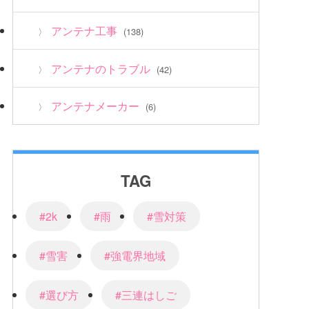
アンテナ工事
(138)
アンテナのトラブル
(42)
アンテナメーカー
(6)
TAG
#2k
#雨
#雪対策
#雪害
#強電界地域
#選び方
#三連はしご