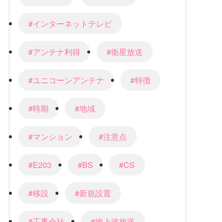
#インターネットテレビ
#アンテナ利得
#衛星放送
#ユニコーンアンテナ
#特徴
#時期
#地域
#マンション
#注意点
#E203
#BS
#CS
#移設
#新規設置
#工事会社
#地上波放送