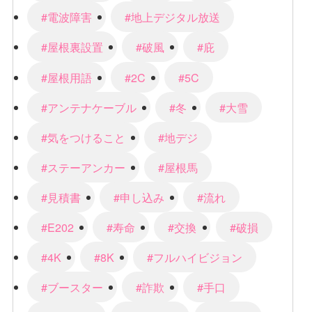
#電波障害
#地上デジタル放送
#屋根裏設置
#破風
#庇
#屋根用語
#2C
#5C
#アンテナケーブル
#冬
#大雪
#気をつけること
#地デジ
#ステーアンカー
#屋根馬
#見積書
#申し込み
#流れ
#E202
#寿命
#交換
#破損
#4K
#8K
#フルハイビジョン
#ブースター
#詐欺
#手口