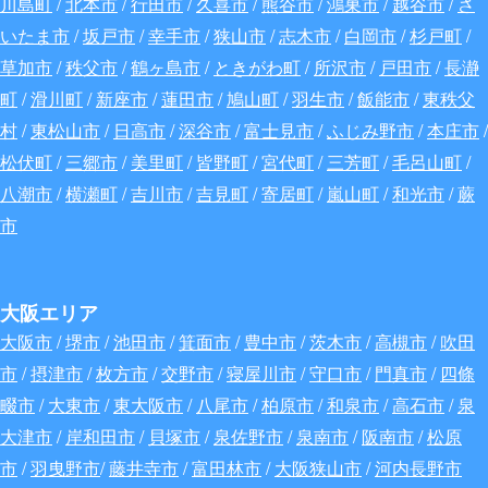
川島町
/
北本市
/
行田市
/
久喜市
/
熊谷市
/
鴻巣市
/
越谷市
/
さ
いたま市
/
坂戸市
/
幸手市
/
狭山市
/
志木市
/
白岡市
/
杉戸町
/
草加市
/
秩父市
/
鶴ヶ島市
/
ときがわ町
/
所沢市
/
戸田市
/
長瀞
町
/
滑川町
/
新座市
/
蓮田市
/
鳩山町
/
羽生市
/
飯能市
/
東秩父
村
/
東松山市
/
日高市
/
深谷
市
/
富士見市
/
ふじみ野市
/
本庄市
/
松伏町
/
三郷市
/
美里町
/
皆野町
/
宮代町
/
三芳町
/
毛呂山町
/
八潮市
/
横瀬町
/
吉川市
/
吉見町
/
寄居町
/
嵐山町
/
和光市
/
蕨
市
大阪エリア
大阪市
/
堺市
/
池田市
/
箕面市
/
豊中市
/
茨木市
/
高槻市
/
吹田
市
/
摂津市
/
枚方市
/
交野市
/
寝屋川市
/
守口市
/
門真市
/
四條
畷市
/
大東市
/
東大阪市
/
八尾市
/
柏原市
/
和泉市
/
高石市
/
泉
大津市
/
岸和田市
/
貝塚市
/
泉佐野市
/
泉南市
/
阪南市
/
松原
市
/
羽曳野市
/
藤井寺市
/
富田林市
/
大阪狭山市
/
河内長野市