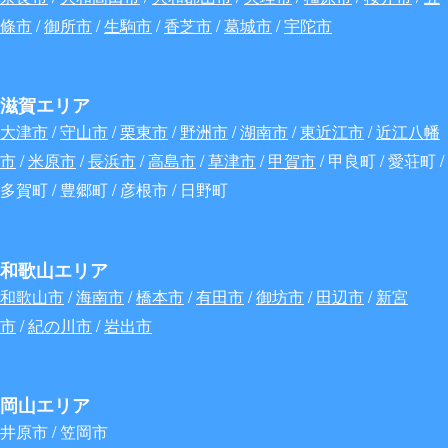
條市
/
御所市
/
生駒市
/
香芝市
/
葛城市
/
宇陀市
滋賀エリア
大津市
/
守山市
/
栗東市
/
野洲市
/
湖南市
/
東近江市
/
近江八幡
市
/
米原市
/
長浜市
/
高島市
/
草津市
/
甲賀市
/ 甲良町 / 愛荘町 /
多賀町 / 豊郷町 / 彦根市 / 日野町
和歌山エリア
和歌山市
/
海南市
/
橋本市
/
有田市
/
御坊市
/
田辺市
/
新宮
市
/
紀の川市
/
岩出市
岡山エリア
井原市 / 笠岡市