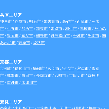
兵庫エリア
神戸市
/
芦屋市
/
明石市
/
加古川市
/
高砂市
/
西脇市
/
三木
市
/
小野市
/
加西市
/
加東市
/
姫路市
/
相生市
/
赤穂市
/
たつの
市
/
豊岡市
/
養父市
/
朝来市
/
丹波篠山市
/
丹波市
/
洲本市
/
南
あわじ市
/
宍粟市
/
淡路市
京都エリア
京都市
/
福知山市
/
舞鶴市
/
綾部市
/
宇治市
/
宮津市
/
亀岡
市
/
城陽市
/
向日市
/
長岡京市
/
八幡市
/
京田辺市
/
京丹後
市
/
南丹市
/
木津川市
奈良エリア
奈良市
/
大和高田市
/
大和郡山市
/
天理市
/
橿原市
/
桜井市
/
五