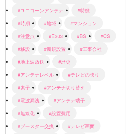
#ユニコーンアンテナ
#特徴
#時期
#地域
#マンション
#注意点
#E203
#BS
#CS
#移設
#新規設置
#工事会社
#地上波放送
#歴史
#アンテナレベル
#テレビの映り
#素子
#アンテナ切り替え
#電波漏洩
#アンテナ端子
#無線化
#設置費用
#ブースター交換
#テレビ画面