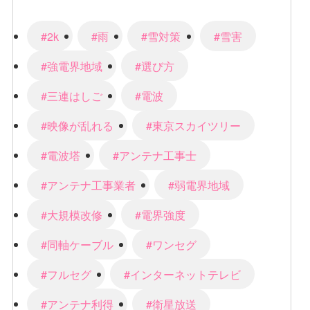
#2k
#雨
#雪対策
#雪害
#強電界地域
#選び方
#三連はしご
#電波
#映像が乱れる
#東京スカイツリー
#電波塔
#アンテナ工事士
#アンテナ工事業者
#弱電界地域
#大規模改修
#電界強度
#同軸ケーブル
#ワンセグ
#フルセグ
#インターネットテレビ
#アンテナ利得
#衛星放送