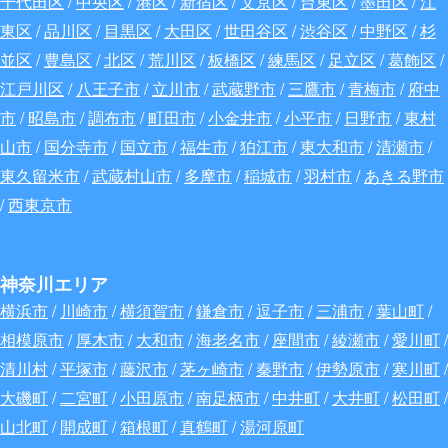
千代田区
/
中央区
/
港区
/
新宿区
/
文京区
/
台東区
/
墨田区
/
江
東区
/
品川区
/
目黒区
/
大田区
/
世田谷区
/
渋谷区
/
中野区
/
杉
並区
/
豊島区
/
北区
/
荒川区
/
板橋区
/
練馬区
/
足立区
/
葛飾区
/
江戸川区
/
八王子市
/
立川市
/
武蔵野市
/
三鷹市
/
青梅市
/
府中
市
/
昭島市
/
調布市
/
町田市
/
小金井市
/
小平市
/
日野市
/
東村
山市
/
国分寺市
/
国立市
/
福生市
/
狛江市
/
東大和市
/
清瀬市
/
東久留米市
/
武蔵村山市
/
多摩市
/
稲城市
/
羽村市
/
あきる野市
/
西東京市
神奈川エリア
横浜市
/
川崎市
/
横須賀市
/
鎌倉市
/
逗子市
/
三浦市
/
葉山町
/
相模原市
/
厚木市
/
大和市
/
海老名市
/
座間市
/
綾瀬市
/
愛川町
/
清川村
/
平塚市
/
藤沢市
/
茅ヶ崎市
/
秦野市
/
伊勢原市
/
寒川町
/
大磯町
/
二宮町
/
小田原市
/
南足柄市
/
中井町
/
大井町
/
松田町
/
山北町
/
開成町
/
箱根町
/
真鶴町
/
湯河原町