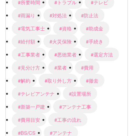
#所要時間
#トラブル
#テレビ
#雨漏り
#対処法
#防止法
#電気工事士
#資格
#助成金
#給付額
#火災保険
#手続き
#工事業者
#悪徳業者
#選定方法
#見分け方
#業者
#費用
#解約
#取り外し方
#撤去
#テレビアンテナ
#設置場所
#新築一戸建
#アンテナ工事
#費用目安
#工事の流れ
#BS/CS
#アンテナ