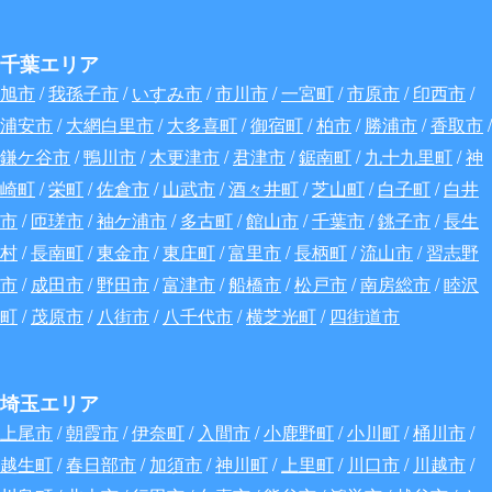
千葉エリア
旭市
/
我孫子市
/
いすみ市
/
市川市
/
一宮町
/
市原市
/
印西市
/
浦安市
/
大網白里市
/
大多喜町
/
御宿町
/
柏市
/
勝浦市
/
香取市
/
鎌ケ谷市
/
鴨川市
/
木更津市
/
君津市
/
鋸南町
/
九十九里町
/
神
崎町
/
栄町
/
佐倉市
/
山武市
/
酒々井町
/
芝山町
/
白子町
/
白井
市
/
匝瑳市
/
袖ケ浦市
/
多古町
/
館山市
/
千葉市
/
銚子市
/
長生
村
/
長南町
/
東金市
/
東庄町
/
富里市
/
長柄町
/
流山市
/
習志野
市
/
成田市
/
野田市
/
富津市
/
船橋市
/
松戸市
/
南房総市
/
睦沢
町
/
茂原市
/
八街市
/
八千代市
/
横芝光町
/
四街道市
埼玉エリア
上尾市
/
朝霞市
/
伊奈町
/
入間市
/
小鹿野町
/
小川町
/
桶川市
/
越生町
/
春日部市
/
加須市
/
神川町
/
上里町
/
川口市
/
川越市
/