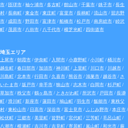
市
/
匝瑳市
/
袖ケ浦市
/
多古町
/
館山市
/
千葉市
/
銚子市
/
長生
村
/
長南町
/
東金市
/
東庄町
/
富里市
/
長柄町
/
流山市
/
習志野
市
/
成田市
/
野田市
/
富津市
/
船橋市
/
松戸市
/
南房総市
/
睦沢
町
/
茂原市
/
八街市
/
八千代市
/
横芝光町
/
四街道市
埼玉エリア
上尾市
/
朝霞市
/
伊奈町
/
入間市
/
小鹿野町
/
小川町
/
桶川市
/
越生町
/
春日部市
/
加須市
/
神川町
/
上里町
/
川口市
/
川越市
/
川島町
/
北本市
/
行田市
/
久喜市
/
熊谷市
/
鴻巣市
/
越谷市
/
さ
いたま市
/
坂戸市
/
幸手市
/
狭山市
/
志木市
/
白岡市
/
杉戸町
/
草加市
/
秩父市
/
鶴ヶ島市
/
ときがわ町
/
所沢市
/
戸田市
/
長瀞
町
/
滑川町
/
新座市
/
蓮田市
/
鳩山町
/
羽生市
/
飯能市
/
東秩父
村
/
東松山市
/
日高市
/
深谷
市
/
富士見市
/
ふじみ野市
/
本庄市
/
松伏町
/
三郷市
/
美里町
/
皆野町
/
宮代町
/
三芳町
/
毛呂山町
/
八潮市
/
横瀬町
/
吉川市
/
吉見町
/
寄居町
/
嵐山町
/
和光市
/
蕨