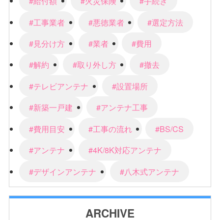
#給付額
#火災保険
#手続き
#工事業者
#悪徳業者
#選定方法
#見分け方
#業者
#費用
#解約
#取り外し方
#撤去
#テレビアンテナ
#設置場所
#新築一戸建
#アンテナ工事
#費用目安
#工事の流れ
#BS/CS
#アンテナ
#4K/8K対応アンテナ
#デザインアンテナ
#八木式アンテナ
ARCHIVE