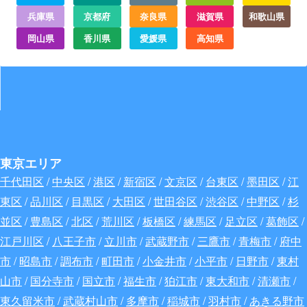
兵庫県
京都府
奈良県
滋賀県
和歌山県
岡山県
香川県
愛媛県
高知県
東京エリア
千代田区
/
中央区
/
港区
/
新宿区
/
文京区
/
台東区
/
墨田区
/
江
東区
/
品川区
/
目黒区
/
大田区
/
世田谷区
/
渋谷区
/
中野区
/
杉
並区
/
豊島区
/
北区
/
荒川区
/
板橋区
/
練馬区
/
足立区
/
葛飾区
/
江戸川区
/
八王子市
/
立川市
/
武蔵野市
/
三鷹市
/
青梅市
/
府中
市
/
昭島市
/
調布市
/
町田市
/
小金井市
/
小平市
/
日野市
/
東村
山市
/
国分寺市
/
国立市
/
福生市
/
狛江市
/
東大和市
/
清瀬市
/
東久留米市
/
武蔵村山市
/
多摩市
/
稲城市
/
羽村市
/
あきる野市