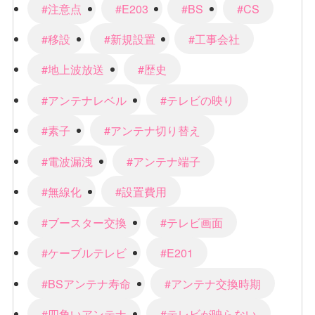
#注意点
#E203
#BS
#CS
#移設
#新規設置
#工事会社
#地上波放送
#歴史
#アンテナレベル
#テレビの映り
#素子
#アンテナ切り替え
#電波漏洩
#アンテナ端子
#無線化
#設置費用
#ブースター交換
#テレビ画面
#ケーブルテレビ
#E201
#BSアンテナ寿命
#アンテナ交換時期
#四角いアンテナ
#テレビが映らない