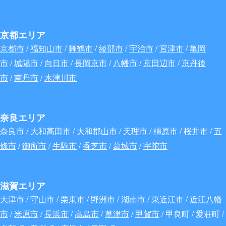
京都エリア
京都市
/
福知山市
/
舞鶴市
/
綾部市
/
宇治市
/
宮津市
/
亀岡
市
/
城陽市
/
向日市
/
長岡京市
/
八幡市
/
京田辺市
/
京丹後
市
/
南丹市
/
木津川市
奈良エリア
奈良市
/
大和高田市
/
大和郡山市
/
天理市
/
橿原市
/
桜井市
/
五
條市
/
御所市
/
生駒市
/
香芝市
/
葛城市
/
宇陀市
滋賀エリア
大津市
/
守山市
/
栗東市
/
野洲市
/
湖南市
/
東近江市
/
近江八幡
市
/
米原市
/
長浜市
/
高島市
/
草津市
/
甲賀市
/ 甲良町 / 愛荘町 /