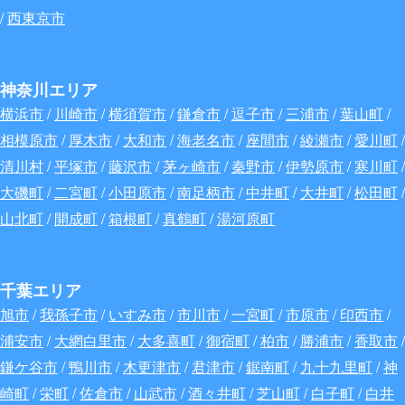
/
西東京市
神奈川エリア
横浜市
/
川崎市
/
横須賀市
/
鎌倉市
/
逗子市
/
三浦市
/
葉山町
/
相模原市
/
厚木市
/
大和市
/
海老名市
/
座間市
/
綾瀬市
/
愛川町
/
清川村
/
平塚市
/
藤沢市
/
茅ヶ崎市
/
秦野市
/
伊勢原市
/
寒川町
/
大磯町
/
二宮町
/
小田原市
/
南足柄市
/
中井町
/
大井町
/
松田町
/
山北町
/
開成町
/
箱根町
/
真鶴町
/
湯河原町
千葉エリア
旭市
/
我孫子市
/
いすみ市
/
市川市
/
一宮町
/
市原市
/
印西市
/
浦安市
/
大網白里市
/
大多喜町
/
御宿町
/
柏市
/
勝浦市
/
香取市
/
鎌ケ谷市
/
鴨川市
/
木更津市
/
君津市
/
鋸南町
/
九十九里町
/
神
崎町
/
栄町
/
佐倉市
/
山武市
/
酒々井町
/
芝山町
/
白子町
/
白井