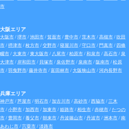
市
大阪エリア
大阪市
/
堺市
/
池田市
/
箕面市
/
豊中市
/
茨木市
/
高槻市
/
吹田
市
/
摂津市
/
枚方市
/
交野市
/
寝屋川市
/
守口市
/
門真市
/
四條
畷市
/
大東市
/
東大阪市
/
八尾市
/
柏原市
/
和泉市
/
高石市
/
泉
大津市
/
岸和田市
/
貝塚市
/
泉佐野市
/
泉南市
/
阪南市
/
松原
市
/
羽曳野市
/
藤井寺市
/
富田林市
/
大阪狭山市
/
河内長野市
兵庫エリア
神戸市
/
芦屋市
/
明石市
/
加古川市
/
高砂市
/
西脇市
/
三木
市
/
小野市
/
加西市
/
加東市
/
姫路市
/
相生市
/
赤穂市
/
たつの
市
/
豊岡市
/
養父市
/
朝来市
/
丹波篠山市
/
丹波市
/
洲本市
/
南
あわじ市
/
宍粟市
/
淡路市