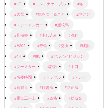
#5C
#アンテナケーブル
#冬
#大雪
#気をつけること
#地デジ
#ステーアンカー
#屋根馬
#見積書
#申し込み
#流れ
#E202
#寿命
#交換
#破損
#4K
#8K
#フルハイビジョン
#ブースター
#詐欺
#手口
#所要時間
#トラブル
#テレビ
#雨漏り
#対処法
#防止法
#電気工事士
#資格
#助成金