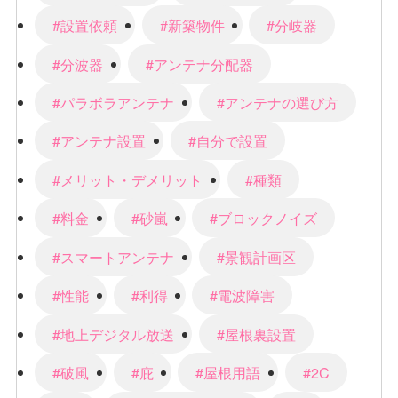
#設置依頼
#新築物件
#分岐器
#分波器
#アンテナ分配器
#パラボラアンテナ
#アンテナの選び方
#アンテナ設置
#自分で設置
#メリット・デメリット
#種類
#料金
#砂嵐
#ブロックノイズ
#スマートアンテナ
#景観計画区
#性能
#利得
#電波障害
#地上デジタル放送
#屋根裏設置
#破風
#庇
#屋根用語
#2C