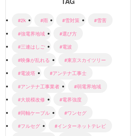
TAG
#2k
#雨
#雪対策
#雪害
#強電界地域
#選び方
#三連はしご
#電波
#映像が乱れる
#東京スカイツリー
#電波塔
#アンテナ工事士
#アンテナ工事業者
#弱電界地域
#大規模改修
#電界強度
#同軸ケーブル
#ワンセグ
#フルセグ
#インターネットテレビ