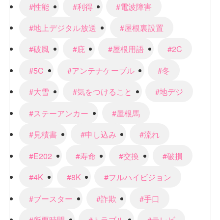
#性能
#利得
#電波障害
#地上デジタル放送
#屋根裏設置
#破風
#庇
#屋根用語
#2C
#5C
#アンテナケーブル
#冬
#大雪
#気をつけること
#地デジ
#ステーアンカー
#屋根馬
#見積書
#申し込み
#流れ
#E202
#寿命
#交換
#破損
#4K
#8K
#フルハイビジョン
#ブースター
#詐欺
#手口
#所要時間
#トラブル
#テレビ