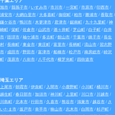
千葉エリア
旭市
/
我孫子市
/
いすみ市
/
市川市
/
一宮町
/
市原市
/
印西市
/
浦安市
/
大網白里市
/
大多喜町
/
御宿町
/
柏市
/
勝浦市
/
香取市
/
鎌ケ谷市
/
鴨川市
/
木更津市
/
君津市
/
鋸南町
/
九十九里町
/
神
崎町
/
栄町
/
佐倉市
/
山武市
/
酒々井町
/
芝山町
/
白子町
/
白井
市
/
匝瑳市
/
袖ケ浦市
/
多古町
/
館山市
/
千葉市
/
銚子市
/
長生
村
/
長南町
/
東金市
/
東庄町
/
富里市
/
長柄町
/
流山市
/
習志野
市
/
成田市
/
野田市
/
富津市
/
船橋市
/
松戸市
/
南房総市
/
睦沢
町
/
茂原市
/
八街市
/
八千代市
/
横芝光町
/
四街道市
埼玉エリア
上尾市
/
朝霞市
/
伊奈町
/
入間市
/
小鹿野町
/
小川町
/
桶川市
/
越生町
/
春日部市
/
加須市
/
神川町
/
上里町
/
川口市
/
川越市
/
川島町
/
北本市
/
行田市
/
久喜市
/
熊谷市
/
鴻巣市
/
越谷市
/
さ
いたま市
/
坂戸市
/
幸手市
/
狭山市
/
志木市
/
白岡市
/
杉戸町
/