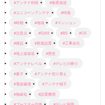
#アンテナ利得
#衛星放送
#ユニコーンアンテナ
#特徴
#時期
#地域
#マンション
#注意点
#E203
#BS
#CS
#移設
#新規設置
#工事会社
#地上波放送
#歴史
#アンテナレベル
#テレビの映り
#素子
#アンテナ切り替え
#電波漏洩
#アンテナ端子
#無線化
#設置費用
#ブースター交換
#テレビ画面