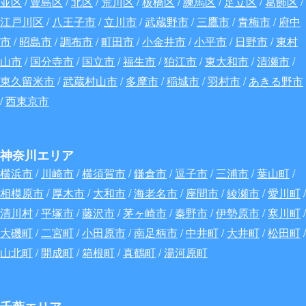
並区
/
豊島区
/
北区
/
荒川区
/
板橋区
/
練馬区
/
足立区
/
葛飾区
/
江戸川区
/
八王子市
/
立川市
/
武蔵野市
/
三鷹市
/
青梅市
/
府中
市
/
昭島市
/
調布市
/
町田市
/
小金井市
/
小平市
/
日野市
/
東村
山市
/
国分寺市
/
国立市
/
福生市
/
狛江市
/
東大和市
/
清瀬市
/
東久留米市
/
武蔵村山市
/
多摩市
/
稲城市
/
羽村市
/
あきる野市
/
西東京市
神奈川エリア
横浜市
/
川崎市
/
横須賀市
/
鎌倉市
/
逗子市
/
三浦市
/
葉山町
/
相模原市
/
厚木市
/
大和市
/
海老名市
/
座間市
/
綾瀬市
/
愛川町
/
清川村
/
平塚市
/
藤沢市
/
茅ヶ崎市
/
秦野市
/
伊勢原市
/
寒川町
/
大磯町
/
二宮町
/
小田原市
/
南足柄市
/
中井町
/
大井町
/
松田町
/
山北町
/
開成町
/
箱根町
/
真鶴町
/
湯河原町