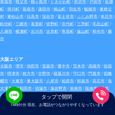
草加市
/
秩父市
/
鶴ヶ島市
/
ときがわ町
/
所沢市
/
戸田市
/
長瀞
町
/
滑川町
/
新座市
/
蓮田市
/
鳩山町
/
羽生市
/
飯能市
/
東秩父
村
/
東松山市
/
日高市
/
深谷
市
/
富士見市
/
ふじみ野市
/
本庄市
/
松伏町
/
三郷市
/
美里町
/
皆野町
/
宮代町
/
三芳町
/
毛呂山町
/
八潮市
/
横瀬町
/
吉川市
/
吉見町
/
寄居町
/
嵐山町
/
和光市
/
蕨
市
大阪エリア
大阪市
/
堺市
/
池田市
/
箕面市
/
豊中市
/
茨木市
/
高槻市
/
吹田
市
/
摂津市
/
枚方市
/
交野市
/
寝屋川市
/
守口市
/
門真市
/
四條
畷市
/
大東市
/
東大阪市
/
八尾市
/
柏原市
/
和泉市
/
高石市
/
泉
大津市
/
岸和田市
/
貝塚市
/
泉佐野市
/
泉南市
/
阪南市
/
松原
市
/
羽曳野市
/
藤井寺市
/
富田林市
/
大阪狭山市
/
河内長野市
タップで開閉
14時01分 現在、お電話がつながりやすくなっています