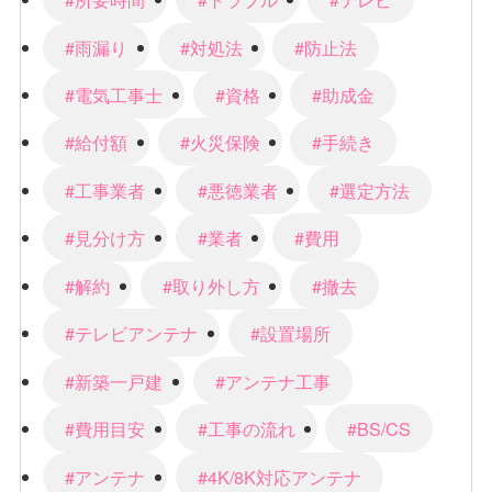
#雨漏り
#対処法
#防止法
#電気工事士
#資格
#助成金
#給付額
#火災保険
#手続き
#工事業者
#悪徳業者
#選定方法
#見分け方
#業者
#費用
#解約
#取り外し方
#撤去
#テレビアンテナ
#設置場所
#新築一戸建
#アンテナ工事
#費用目安
#工事の流れ
#BS/CS
#アンテナ
#4K/8K対応アンテナ