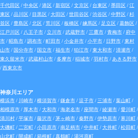
千代田区
/
中央区
/
港区
/
新宿区
/
文京区
/
台東区
/
墨田区
/
江
東区
/
品川区
/
目黒区
/
大田区
/
世田谷区
/
渋谷区
/
中野区
/
杉
並区
/
豊島区
/
北区
/
荒川区
/
板橋区
/
練馬区
/
足立区
/
葛飾区
/
江戸川区
/
八王子市
/
立川市
/
武蔵野市
/
三鷹市
/
青梅市
/
府中
市
/
昭島市
/
調布市
/
町田市
/
小金井市
/
小平市
/
日野市
/
東村
山市
/
国分寺市
/
国立市
/
福生市
/
狛江市
/
東大和市
/
清瀬市
/
東久留米市
/
武蔵村山市
/
多摩市
/
稲城市
/
羽村市
/
あきる野市
/
西東京市
神奈川エリア
横浜市
/
川崎市
/
横須賀市
/
鎌倉市
/
逗子市
/
三浦市
/
葉山町
/
相模原市
/
厚木市
/
大和市
/
海老名市
/
座間市
/
綾瀬市
/
愛川町
/
清川村
/
平塚市
/
藤沢市
/
茅ヶ崎市
/
秦野市
/
伊勢原市
/
寒川町
/
大磯町
/
二宮町
/
小田原市
/
南足柄市
/
中井町
/
大井町
/
松田町
/
山北町
/
開成町
/
箱根町
/
真鶴町
/
湯河原町