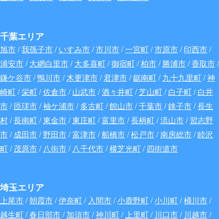
千葉エリア
旭市
/
我孫子市
/
いすみ市
/
市川市
/
一宮町
/
市原市
/
印西市
/
浦安市
/
大網白里市
/
大多喜町
/
御宿町
/
柏市
/
勝浦市
/
香取市
/
鎌ケ谷市
/
鴨川市
/
木更津市
/
君津市
/
鋸南町
/
九十九里町
/
神
崎町
/
栄町
/
佐倉市
/
山武市
/
酒々井町
/
芝山町
/
白子町
/
白井
市
/
匝瑳市
/
袖ケ浦市
/
多古町
/
館山市
/
千葉市
/
銚子市
/
長生
村
/
長南町
/
東金市
/
東庄町
/
富里市
/
長柄町
/
流山市
/
習志野
市
/
成田市
/
野田市
/
富津市
/
船橋市
/
松戸市
/
南房総市
/
睦沢
町
/
茂原市
/
八街市
/
八千代市
/
横芝光町
/
四街道市
埼玉エリア
上尾市
/
朝霞市
/
伊奈町
/
入間市
/
小鹿野町
/
小川町
/
桶川市
/
越生町
/
春日部市
/
加須市
/
神川町
/
上里町
/
川口市
/
川越市
/