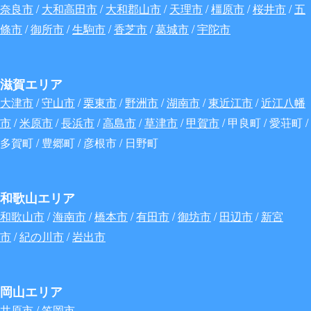
奈良市
/
大和高田市
/
大和郡山市
/
天理市
/
橿原市
/
桜井市
/
五
條市
/
御所市
/
生駒市
/
香芝市
/
葛城市
/
宇陀市
滋賀エリア
大津市
/
守山市
/
栗東市
/
野洲市
/
湖南市
/
東近江市
/
近江八幡
市
/
米原市
/
長浜市
/
高島市
/
草津市
/
甲賀市
/ 甲良町 / 愛荘町 /
多賀町 / 豊郷町 / 彦根市 / 日野町
和歌山エリア
和歌山市
/
海南市
/
橋本市
/
有田市
/
御坊市
/
田辺市
/
新宮
市
/
紀の川市
/
岩出市
岡山エリア
井原市 / 笠岡市