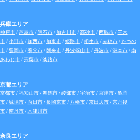
兵庫エリア
神戸市
/
芦屋市
/
明石市
/
加古川市
/
高砂市
/
西脇市
/
三木
市
/
小野市
/
加西市
/
加東市
/
姫路市
/
相生市
/
赤穂市
/
たつの
市
/
豊岡市
/
養父市
/
朝来市
/
丹波篠山市
/
丹波市
/
洲本市
/
南
あわじ市
/
宍粟市
/
淡路市
京都エリア
京都市
/
福知山市
/
舞鶴市
/
綾部市
/
宇治市
/
宮津市
/
亀岡
市
/
城陽市
/
向日市
/
長岡京市
/
八幡市
/
京田辺市
/
京丹後
市
/
南丹市
/
木津川市
奈良エリア