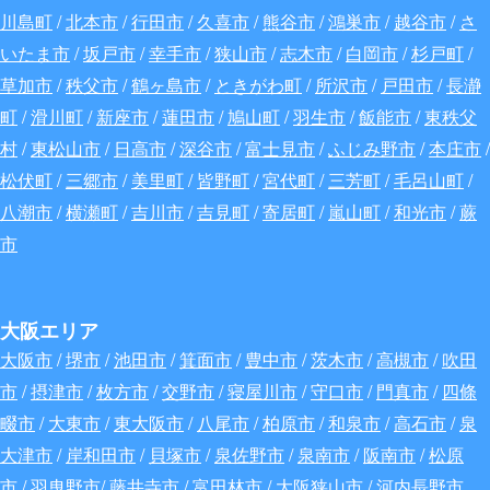
川島町
/
北本市
/
行田市
/
久喜市
/
熊谷市
/
鴻巣市
/
越谷市
/
さ
いたま市
/
坂戸市
/
幸手市
/
狭山市
/
志木市
/
白岡市
/
杉戸町
/
草加市
/
秩父市
/
鶴ヶ島市
/
ときがわ町
/
所沢市
/
戸田市
/
長瀞
町
/
滑川町
/
新座市
/
蓮田市
/
鳩山町
/
羽生市
/
飯能市
/
東秩父
村
/
東松山市
/
日高市
/
深谷
市
/
富士見市
/
ふじみ野市
/
本庄市
/
松伏町
/
三郷市
/
美里町
/
皆野町
/
宮代町
/
三芳町
/
毛呂山町
/
八潮市
/
横瀬町
/
吉川市
/
吉見町
/
寄居町
/
嵐山町
/
和光市
/
蕨
市
大阪エリア
大阪市
/
堺市
/
池田市
/
箕面市
/
豊中市
/
茨木市
/
高槻市
/
吹田
市
/
摂津市
/
枚方市
/
交野市
/
寝屋川市
/
守口市
/
門真市
/
四條
畷市
/
大東市
/
東大阪市
/
八尾市
/
柏原市
/
和泉市
/
高石市
/
泉
大津市
/
岸和田市
/
貝塚市
/
泉佐野市
/
泉南市
/
阪南市
/
松原
市
/
羽曳野市
/
藤井寺市
/
富田林市
/
大阪狭山市
/
河内長野市