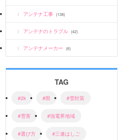
アンテナ工事
(138)
アンテナのトラブル
(42)
アンテナメーカー
(6)
TAG
#2k
#雨
#雪対策
#雪害
#強電界地域
#選び方
#三連はしご