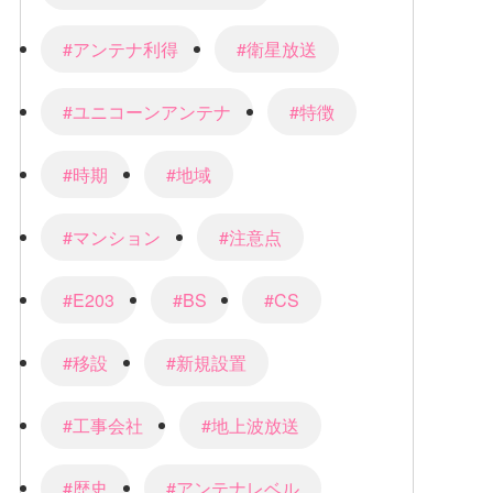
#アンテナ利得
#衛星放送
#ユニコーンアンテナ
#特徴
#時期
#地域
#マンション
#注意点
#E203
#BS
#CS
#移設
#新規設置
#工事会社
#地上波放送
#歴史
#アンテナレベル