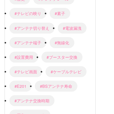
#テレビの映り
#素子
#アンテナ切り替え
#電波漏洩
#アンテナ端子
#無線化
#設置費用
#ブースター交換
#テレビ画面
#ケーブルテレビ
#E201
#BSアンテナ寿命
#アンテナ交換時期