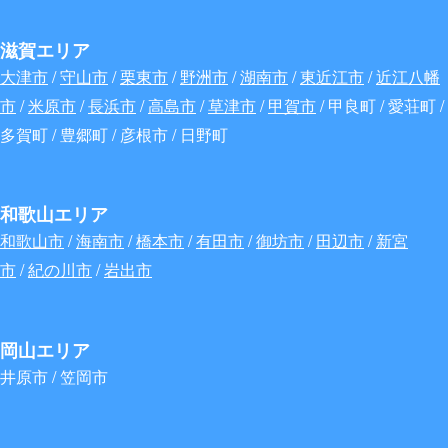
滋賀エリア
大津市
/
守山市
/
栗東市
/
野洲市
/
湖南市
/
東近江市
/
近江八幡
市
/
米原市
/
長浜市
/
高島市
/
草津市
/
甲賀市
/ 甲良町 / 愛荘町 /
多賀町 / 豊郷町 / 彦根市 / 日野町
和歌山エリア
和歌山市
/
海南市
/
橋本市
/
有田市
/
御坊市
/
田辺市
/
新宮
市
/
紀の川市
/
岩出市
岡山エリア
井原市 / 笠岡市