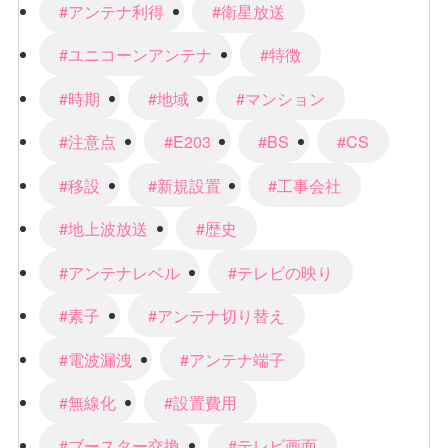
#アンテナ利得
#衛星放送
#ユニコーンアンテナ
#特徴
#時期
#地域
#マンション
#注意点
#E203
#BS
#CS
#移設
#新規設置
#工事会社
#地上波放送
#歴史
#アンテナレベル
#テレビの映り
#素子
#アンテナ切り替え
#電波漏洩
#アンテナ端子
#無線化
#設置費用
#ブースター交換
#テレビ画面