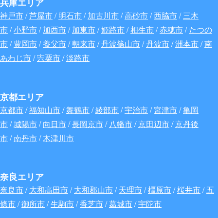
兵庫エリア
神戸市
/
芦屋市
/
明石市
/
加古川市
/
高砂市
/
西脇市
/
三木
市
/
小野市
/
加西市
/
加東市
/
姫路市
/
相生市
/
赤穂市
/
たつの
市
/
豊岡市
/
養父市
/
朝来市
/
丹波篠山市
/
丹波市
/
洲本市
/
南
あわじ市
/
宍粟市
/
淡路市
京都エリア
京都市
/
福知山市
/
舞鶴市
/
綾部市
/
宇治市
/
宮津市
/
亀岡
市
/
城陽市
/
向日市
/
長岡京市
/
八幡市
/
京田辺市
/
京丹後
市
/
南丹市
/
木津川市
奈良エリア
奈良市
/
大和高田市
/
大和郡山市
/
天理市
/
橿原市
/
桜井市
/
五
條市
/
御所市
/
生駒市
/
香芝市
/
葛城市
/
宇陀市