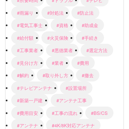
#所要時間
#トラブル
#テレビ
#雨漏り
#対処法
#防止法
#電気工事士
#資格
#助成金
#給付額
#火災保険
#手続き
#工事業者
#悪徳業者
#選定方法
#見分け方
#業者
#費用
#解約
#取り外し方
#撤去
#テレビアンテナ
#設置場所
#新築一戸建
#アンテナ工事
#費用目安
#工事の流れ
#BS/CS
#アンテナ
#4K/8K対応アンテナ