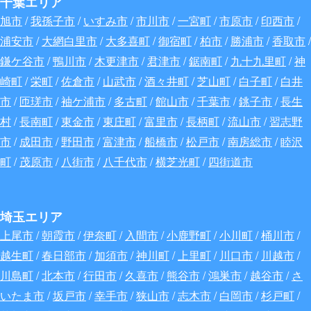
千葉エリア
旭市
/
我孫子市
/
いすみ市
/
市川市
/
一宮町
/
市原市
/
印西市
/
浦安市
/
大網白里市
/
大多喜町
/
御宿町
/
柏市
/
勝浦市
/
香取市
/
鎌ケ谷市
/
鴨川市
/
木更津市
/
君津市
/
鋸南町
/
九十九里町
/
神
崎町
/
栄町
/
佐倉市
/
山武市
/
酒々井町
/
芝山町
/
白子町
/
白井
市
/
匝瑳市
/
袖ケ浦市
/
多古町
/
館山市
/
千葉市
/
銚子市
/
長生
村
/
長南町
/
東金市
/
東庄町
/
富里市
/
長柄町
/
流山市
/
習志野
市
/
成田市
/
野田市
/
富津市
/
船橋市
/
松戸市
/
南房総市
/
睦沢
町
/
茂原市
/
八街市
/
八千代市
/
横芝光町
/
四街道市
埼玉エリア
上尾市
/
朝霞市
/
伊奈町
/
入間市
/
小鹿野町
/
小川町
/
桶川市
/
越生町
/
春日部市
/
加須市
/
神川町
/
上里町
/
川口市
/
川越市
/
川島町
/
北本市
/
行田市
/
久喜市
/
熊谷市
/
鴻巣市
/
越谷市
/
さ
いたま市
/
坂戸市
/
幸手市
/
狭山市
/
志木市
/
白岡市
/
杉戸町
/