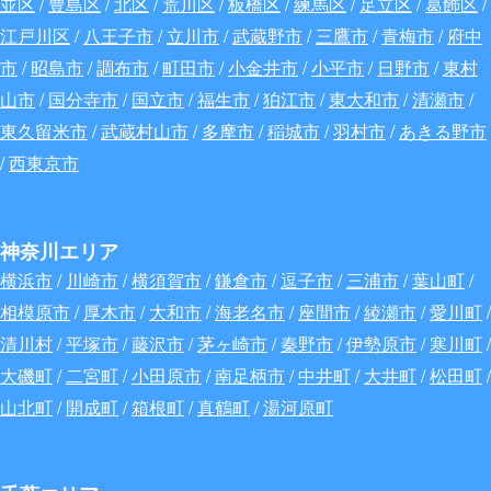
並区
/
豊島区
/
北区
/
荒川区
/
板橋区
/
練馬区
/
足立区
/
葛飾区
/
江戸川区
/
八王子市
/
立川市
/
武蔵野市
/
三鷹市
/
青梅市
/
府中
市
/
昭島市
/
調布市
/
町田市
/
小金井市
/
小平市
/
日野市
/
東村
山市
/
国分寺市
/
国立市
/
福生市
/
狛江市
/
東大和市
/
清瀬市
/
東久留米市
/
武蔵村山市
/
多摩市
/
稲城市
/
羽村市
/
あきる野市
/
西東京市
神奈川エリア
横浜市
/
川崎市
/
横須賀市
/
鎌倉市
/
逗子市
/
三浦市
/
葉山町
/
相模原市
/
厚木市
/
大和市
/
海老名市
/
座間市
/
綾瀬市
/
愛川町
/
清川村
/
平塚市
/
藤沢市
/
茅ヶ崎市
/
秦野市
/
伊勢原市
/
寒川町
/
大磯町
/
二宮町
/
小田原市
/
南足柄市
/
中井町
/
大井町
/
松田町
/
山北町
/
開成町
/
箱根町
/
真鶴町
/
湯河原町