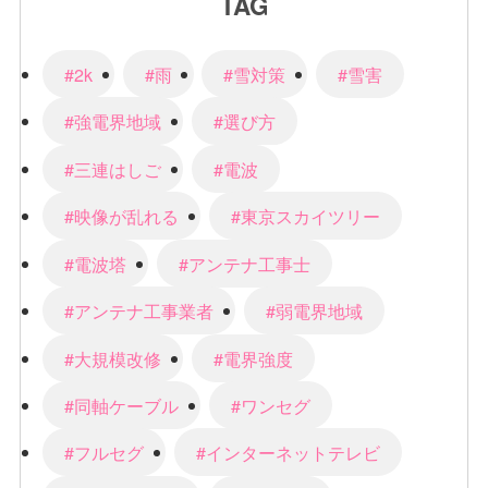
TAG
#2k
#雨
#雪対策
#雪害
#強電界地域
#選び方
#三連はしご
#電波
#映像が乱れる
#東京スカイツリー
#電波塔
#アンテナ工事士
#アンテナ工事業者
#弱電界地域
#大規模改修
#電界強度
#同軸ケーブル
#ワンセグ
#フルセグ
#インターネットテレビ