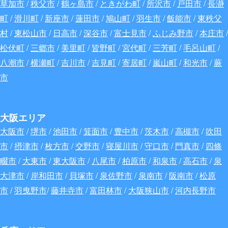
草加市
/
秩父市
/
鶴ヶ島市
/
ときがわ町
/
所沢市
/
戸田市
/
長瀞
町
/
滑川町
/
新座市
/
蓮田市
/
鳩山町
/
羽生市
/
飯能市
/
東秩父
村
/
東松山市
/
日高市
/
深谷
市
/
富士見市
/
ふじみ野市
/
本庄市
/
松伏町
/
三郷市
/
美里町
/
皆野町
/
宮代町
/
三芳町
/
毛呂山町
/
八潮市
/
横瀬町
/
吉川市
/
吉見町
/
寄居町
/
嵐山町
/
和光市
/
蕨
市
大阪エリア
大阪市
/
堺市
/
池田市
/
箕面市
/
豊中市
/
茨木市
/
高槻市
/
吹田
市
/
摂津市
/
枚方市
/
交野市
/
寝屋川市
/
守口市
/
門真市
/
四條
畷市
/
大東市
/
東大阪市
/
八尾市
/
柏原市
/
和泉市
/
高石市
/
泉
大津市
/
岸和田市
/
貝塚市
/
泉佐野市
/
泉南市
/
阪南市
/
松原
市
/
羽曳野市
/
藤井寺市
/
富田林市
/
大阪狭山市
/
河内長野市