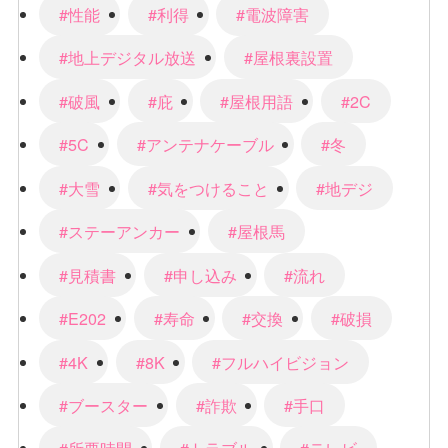
#性能
#利得
#電波障害
#地上デジタル放送
#屋根裏設置
#破風
#庇
#屋根用語
#2C
#5C
#アンテナケーブル
#冬
#大雪
#気をつけること
#地デジ
#ステーアンカー
#屋根馬
#見積書
#申し込み
#流れ
#E202
#寿命
#交換
#破損
#4K
#8K
#フルハイビジョン
#ブースター
#詐欺
#手口