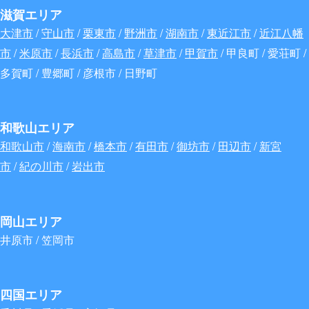
滋賀エリア
大津市
/
守山市
/
栗東市
/
野洲市
/
湖南市
/
東近江市
/
近江八幡
市
/
米原市
/
長浜市
/
高島市
/
草津市
/
甲賀市
/ 甲良町 / 愛荘町 /
多賀町 / 豊郷町 / 彦根市 / 日野町
和歌山エリア
和歌山市
/
海南市
/
橋本市
/
有田市
/
御坊市
/
田辺市
/
新宮
市
/
紀の川市
/
岩出市
岡山エリア
井原市 / 笠岡市
四国エリア