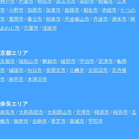
神戸市
/
芦屋市
/
明石市
/
加古川市
/
高砂市
/
西脇市
/
三木
市
/
小野市
/
加西市
/
加東市
/
姫路市
/
相生市
/
赤穂市
/
たつの
市
/
豊岡市
/
養父市
/
朝来市
/
丹波篠山市
/
丹波市
/
洲本市
/
南
あわじ市
/
宍粟市
/
淡路市
京都エリア
京都市
/
福知山市
/
舞鶴市
/
綾部市
/
宇治市
/
宮津市
/
亀岡
市
/
城陽市
/
向日市
/
長岡京市
/
八幡市
/
京田辺市
/
京丹後
市
/
南丹市
/
木津川市
奈良エリア
奈良市
/
大和高田市
/
大和郡山市
/
天理市
/
橿原市
/
桜井市
/
五
條市
/
御所市
/
生駒市
/
香芝市
/
葛城市
/
宇陀市