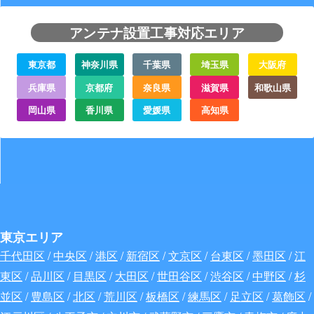
アンテナ設置工事対応エリア
東京都
神奈川県
千葉県
埼玉県
大阪府
兵庫県
京都府
奈良県
滋賀県
和歌山県
岡山県
香川県
愛媛県
高知県
東京エリア
千代田区
/
中央区
/
港区
/
新宿区
/
文京区
/
台東区
/
墨田区
/
江
東区
/
品川区
/
目黒区
/
大田区
/
世田谷区
/
渋谷区
/
中野区
/
杉
並区
/
豊島区
/
北区
/
荒川区
/
板橋区
/
練馬区
/
足立区
/
葛飾区
/