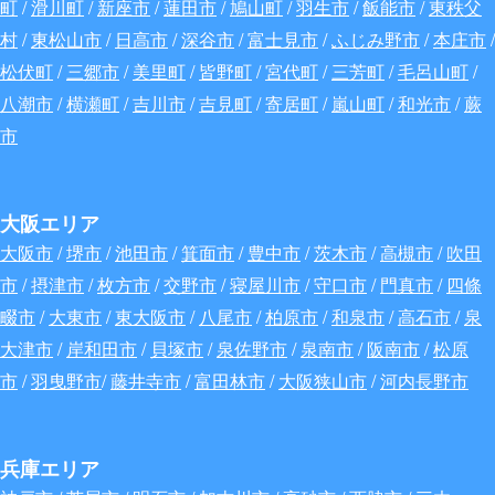
町
/
滑川町
/
新座市
/
蓮田市
/
鳩山町
/
羽生市
/
飯能市
/
東秩父
村
/
東松山市
/
日高市
/
深谷
市
/
富士見市
/
ふじみ野市
/
本庄市
/
松伏町
/
三郷市
/
美里町
/
皆野町
/
宮代町
/
三芳町
/
毛呂山町
/
八潮市
/
横瀬町
/
吉川市
/
吉見町
/
寄居町
/
嵐山町
/
和光市
/
蕨
市
大阪エリア
大阪市
/
堺市
/
池田市
/
箕面市
/
豊中市
/
茨木市
/
高槻市
/
吹田
市
/
摂津市
/
枚方市
/
交野市
/
寝屋川市
/
守口市
/
門真市
/
四條
畷市
/
大東市
/
東大阪市
/
八尾市
/
柏原市
/
和泉市
/
高石市
/
泉
大津市
/
岸和田市
/
貝塚市
/
泉佐野市
/
泉南市
/
阪南市
/
松原
市
/
羽曳野市
/
藤井寺市
/
富田林市
/
大阪狭山市
/
河内長野市
兵庫エリア