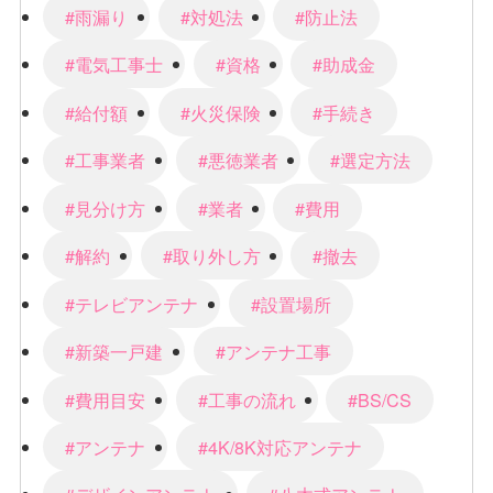
#雨漏り
#対処法
#防止法
#電気工事士
#資格
#助成金
#給付額
#火災保険
#手続き
#工事業者
#悪徳業者
#選定方法
#見分け方
#業者
#費用
#解約
#取り外し方
#撤去
#テレビアンテナ
#設置場所
#新築一戸建
#アンテナ工事
#費用目安
#工事の流れ
#BS/CS
#アンテナ
#4K/8K対応アンテナ