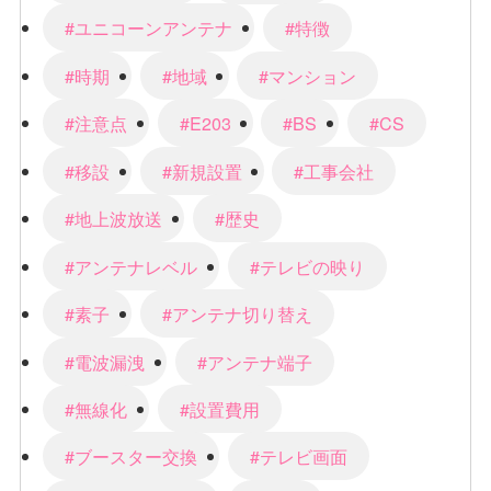
#ユニコーンアンテナ
#特徴
#時期
#地域
#マンション
#注意点
#E203
#BS
#CS
#移設
#新規設置
#工事会社
#地上波放送
#歴史
#アンテナレベル
#テレビの映り
#素子
#アンテナ切り替え
#電波漏洩
#アンテナ端子
#無線化
#設置費用
#ブースター交換
#テレビ画面