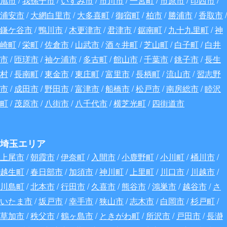
浦安市
/
大網白里市
/
大多喜町
/
御宿町
/
柏市
/
勝浦市
/
香取市
/
鎌ケ谷市
/
鴨川市
/
木更津市
/
君津市
/
鋸南町
/
九十九里町
/
神
崎町
/
栄町
/
佐倉市
/
山武市
/
酒々井町
/
芝山町
/
白子町
/
白井
市
/
匝瑳市
/
袖ケ浦市
/
多古町
/
館山市
/
千葉市
/
銚子市
/
長生
村
/
長南町
/
東金市
/
東庄町
/
富里市
/
長柄町
/
流山市
/
習志野
市
/
成田市
/
野田市
/
富津市
/
船橋市
/
松戸市
/
南房総市
/
睦沢
町
/
茂原市
/
八街市
/
八千代市
/
横芝光町
/
四街道市
埼玉エリア
上尾市
/
朝霞市
/
伊奈町
/
入間市
/
小鹿野町
/
小川町
/
桶川市
/
越生町
/
春日部市
/
加須市
/
神川町
/
上里町
/
川口市
/
川越市
/
川島町
/
北本市
/
行田市
/
久喜市
/
熊谷市
/
鴻巣市
/
越谷市
/
さ
いたま市
/
坂戸市
/
幸手市
/
狭山市
/
志木市
/
白岡市
/
杉戸町
/
草加市
/
秩父市
/
鶴ヶ島市
/
ときがわ町
/
所沢市
/
戸田市
/
長瀞