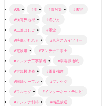
#2k
#雨
#雪対策
#雪害
#強電界地域
#選び方
#三連はしご
#電波
#映像が乱れる
#東京スカイツリー
#電波塔
#アンテナ工事士
#アンテナ工事業者
#弱電界地域
#大規模改修
#電界強度
#同軸ケーブル
#ワンセグ
#フルセグ
#インターネットテレビ
#アンテナ利得
#衛星放送