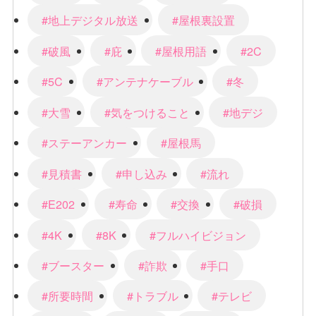
#地上デジタル放送
#屋根裏設置
#破風
#庇
#屋根用語
#2C
#5C
#アンテナケーブル
#冬
#大雪
#気をつけること
#地デジ
#ステーアンカー
#屋根馬
#見積書
#申し込み
#流れ
#E202
#寿命
#交換
#破損
#4K
#8K
#フルハイビジョン
#ブースター
#詐欺
#手口
#所要時間
#トラブル
#テレビ