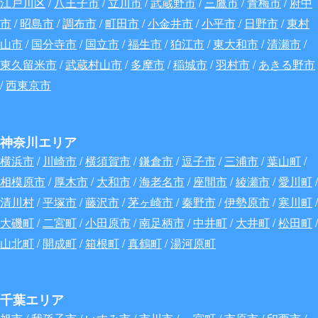
江戸川区
/
八王子市
/
立川市
/
武蔵野市
/
三鷹市
/
青梅市
/
府中
市
/
昭島市
/
調布市
/
町田市
/
小金井市
/
小平市
/
日野市
/
東村
山市
/
国分寺市
/
国立市
/
福生市
/
狛江市
/
東大和市
/
清瀬市
/
東久留米市
/
武蔵村山市
/
多摩市
/
稲城市
/
羽村市
/
あきる野市
/
西東京市
神奈川エリア
横浜市
/
川崎市
/
横須賀市
/
鎌倉市
/
逗子市
/
三浦市
/
葉山町
/
相模原市
/
厚木市
/
大和市
/
海老名市
/
座間市
/
綾瀬市
/
愛川町
/
清川村
/
平塚市
/
藤沢市
/
茅ヶ崎市
/
秦野市
/
伊勢原市
/
寒川町
/
大磯町
/
二宮町
/
小田原市
/
南足柄市
/
中井町
/
大井町
/
松田町
/
山北町
/
開成町
/
箱根町
/
真鶴町
/
湯河原町
千葉エリア
旭市
/
我孫子市
/
いすみ市
/
市川市
/
一宮町
/
市原市
/
印西市
/