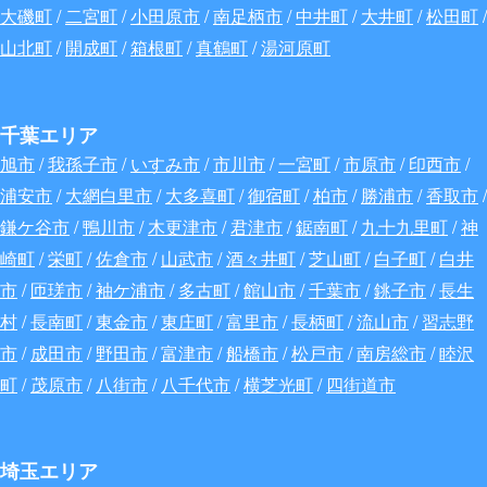
大磯町
/
二宮町
/
小田原市
/
南足柄市
/
中井町
/
大井町
/
松田町
/
山北町
/
開成町
/
箱根町
/
真鶴町
/
湯河原町
千葉エリア
旭市
/
我孫子市
/
いすみ市
/
市川市
/
一宮町
/
市原市
/
印西市
/
浦安市
/
大網白里市
/
大多喜町
/
御宿町
/
柏市
/
勝浦市
/
香取市
/
鎌ケ谷市
/
鴨川市
/
木更津市
/
君津市
/
鋸南町
/
九十九里町
/
神
崎町
/
栄町
/
佐倉市
/
山武市
/
酒々井町
/
芝山町
/
白子町
/
白井
市
/
匝瑳市
/
袖ケ浦市
/
多古町
/
館山市
/
千葉市
/
銚子市
/
長生
村
/
長南町
/
東金市
/
東庄町
/
富里市
/
長柄町
/
流山市
/
習志野
市
/
成田市
/
野田市
/
富津市
/
船橋市
/
松戸市
/
南房総市
/
睦沢
町
/
茂原市
/
八街市
/
八千代市
/
横芝光町
/
四街道市
埼玉エリア