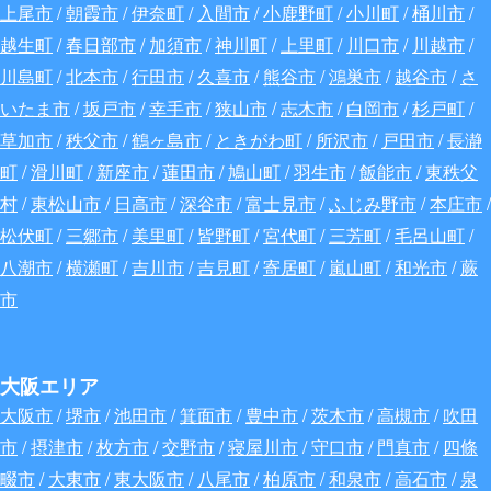
上尾市
/
朝霞市
/
伊奈町
/
入間市
/
小鹿野町
/
小川町
/
桶川市
/
越生町
/
春日部市
/
加須市
/
神川町
/
上里町
/
川口市
/
川越市
/
川島町
/
北本市
/
行田市
/
久喜市
/
熊谷市
/
鴻巣市
/
越谷市
/
さ
いたま市
/
坂戸市
/
幸手市
/
狭山市
/
志木市
/
白岡市
/
杉戸町
/
草加市
/
秩父市
/
鶴ヶ島市
/
ときがわ町
/
所沢市
/
戸田市
/
長瀞
町
/
滑川町
/
新座市
/
蓮田市
/
鳩山町
/
羽生市
/
飯能市
/
東秩父
村
/
東松山市
/
日高市
/
深谷
市
/
富士見市
/
ふじみ野市
/
本庄市
/
松伏町
/
三郷市
/
美里町
/
皆野町
/
宮代町
/
三芳町
/
毛呂山町
/
八潮市
/
横瀬町
/
吉川市
/
吉見町
/
寄居町
/
嵐山町
/
和光市
/
蕨
市
大阪エリア
大阪市
/
堺市
/
池田市
/
箕面市
/
豊中市
/
茨木市
/
高槻市
/
吹田
市
/
摂津市
/
枚方市
/
交野市
/
寝屋川市
/
守口市
/
門真市
/
四條
畷市
/
大東市
/
東大阪市
/
八尾市
/
柏原市
/
和泉市
/
高石市
/
泉