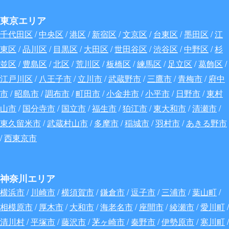
東京エリア
千代田区
/
中央区
/
港区
/
新宿区
/
文京区
/
台東区
/
墨田区
/
江
東区
/
品川区
/
目黒区
/
大田区
/
世田谷区
/
渋谷区
/
中野区
/
杉
並区
/
豊島区
/
北区
/
荒川区
/
板橋区
/
練馬区
/
足立区
/
葛飾区
/
江戸川区
/
八王子市
/
立川市
/
武蔵野市
/
三鷹市
/
青梅市
/
府中
市
/
昭島市
/
調布市
/
町田市
/
小金井市
/
小平市
/
日野市
/
東村
山市
/
国分寺市
/
国立市
/
福生市
/
狛江市
/
東大和市
/
清瀬市
/
東久留米市
/
武蔵村山市
/
多摩市
/
稲城市
/
羽村市
/
あきる野市
/
西東京市
神奈川エリア
横浜市
/
川崎市
/
横須賀市
/
鎌倉市
/
逗子市
/
三浦市
/
葉山町
/
相模原市
/
厚木市
/
大和市
/
海老名市
/
座間市
/
綾瀬市
/
愛川町
/
清川村
/
平塚市
/
藤沢市
/
茅ヶ崎市
/
秦野市
/
伊勢原市
/
寒川町
/