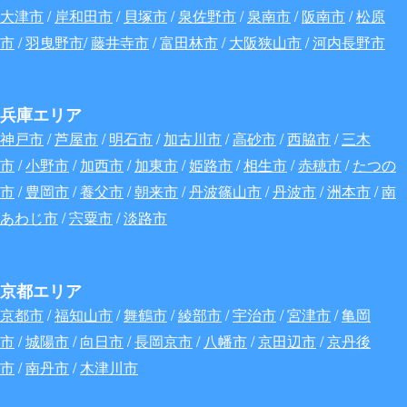
大津市
/
岸和田市
/
貝塚市
/
泉佐野市
/
泉南市
/
阪南市
/
松原
市
/
羽曳野市
/
藤井寺市
/
富田林市
/
大阪狭山市
/
河内長野市
兵庫エリア
神戸市
/
芦屋市
/
明石市
/
加古川市
/
高砂市
/
西脇市
/
三木
市
/
小野市
/
加西市
/
加東市
/
姫路市
/
相生市
/
赤穂市
/
たつの
市
/
豊岡市
/
養父市
/
朝来市
/
丹波篠山市
/
丹波市
/
洲本市
/
南
あわじ市
/
宍粟市
/
淡路市
京都エリア
京都市
/
福知山市
/
舞鶴市
/
綾部市
/
宇治市
/
宮津市
/
亀岡
市
/
城陽市
/
向日市
/
長岡京市
/
八幡市
/
京田辺市
/
京丹後
市
/
南丹市
/
木津川市