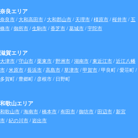
奈良エリア
奈良市
/
大和高田市
/
大和郡山市
/
天理市
/
橿原市
/
桜井市
/
五
條市
/
御所市
/
生駒市
/
香芝市
/
葛城市
/
宇陀市
滋賀エリア
大津市
/
守山市
/
栗東市
/
野洲市
/
湖南市
/
東近江市
/
近江八幡
市
/
米原市
/
長浜市
/
高島市
/
草津市
/
甲賀市
/ 甲良町 / 愛荘町 /
多賀町 / 豊郷町 / 彦根市 / 日野町
和歌山エリア
和歌山市
/
海南市
/
橋本市
/
有田市
/
御坊市
/
田辺市
/
新宮
市
/
紀の川市
/
岩出市