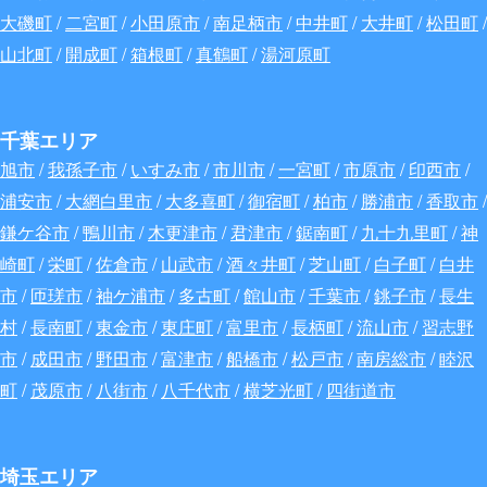
大磯町
/
二宮町
/
小田原市
/
南足柄市
/
中井町
/
大井町
/
松田町
/
山北町
/
開成町
/
箱根町
/
真鶴町
/
湯河原町
千葉エリア
旭市
/
我孫子市
/
いすみ市
/
市川市
/
一宮町
/
市原市
/
印西市
/
浦安市
/
大網白里市
/
大多喜町
/
御宿町
/
柏市
/
勝浦市
/
香取市
/
鎌ケ谷市
/
鴨川市
/
木更津市
/
君津市
/
鋸南町
/
九十九里町
/
神
崎町
/
栄町
/
佐倉市
/
山武市
/
酒々井町
/
芝山町
/
白子町
/
白井
市
/
匝瑳市
/
袖ケ浦市
/
多古町
/
館山市
/
千葉市
/
銚子市
/
長生
村
/
長南町
/
東金市
/
東庄町
/
富里市
/
長柄町
/
流山市
/
習志野
市
/
成田市
/
野田市
/
富津市
/
船橋市
/
松戸市
/
南房総市
/
睦沢
町
/
茂原市
/
八街市
/
八千代市
/
横芝光町
/
四街道市
埼玉エリア