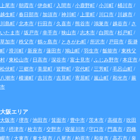
上尾市
/
朝霞市
/
伊奈町
/
入間市
/
小鹿野町
/
小川町
/
桶川市
/
越生町
/
春日部市
/
加須市
/
神川町
/
上里町
/
川口市
/
川越市
/
川島町
/
北本市
/
行田市
/
久喜市
/
熊谷市
/
鴻巣市
/
越谷市
/
さ
いたま市
/
坂戸市
/
幸手市
/
狭山市
/
志木市
/
白岡市
/
杉戸町
/
草加市
/
秩父市
/
鶴ヶ島市
/
ときがわ町
/
所沢市
/
戸田市
/
長瀞
町
/
滑川町
/
新座市
/
蓮田市
/
鳩山町
/
羽生市
/
飯能市
/
東秩父
村
/
東松山市
/
日高市
/
深谷
市
/
富士見市
/
ふじみ野市
/
本庄市
/
松伏町
/
三郷市
/
美里町
/
皆野町
/
宮代町
/
三芳町
/
毛呂山町
/
八潮市
/
横瀬町
/
吉川市
/
吉見町
/
寄居町
/
嵐山町
/
和光市
/
蕨
市
大阪エリア
大阪市
/
堺市
/
池田市
/
箕面市
/
豊中市
/
茨木市
/
高槻市
/
吹田
市
/
摂津市
/
枚方市
/
交野市
/
寝屋川市
/
守口市
/
門真市
/
四條
畷市
/
大東市
/
東大阪市
/
八尾市
/
柏原市
/
和泉市
/
高石市
/
泉