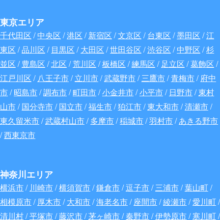
東京エリア
千代田区
/
中央区
/
港区
/
新宿区
/
文京区
/
台東区
/
墨田区
/
江
東区
/
品川区
/
目黒区
/
大田区
/
世田谷区
/
渋谷区
/
中野区
/
杉
並区
/
豊島区
/
北区
/
荒川区
/
板橋区
/
練馬区
/
足立区
/
葛飾区
/
江戸川区
/
八王子市
/
立川市
/
武蔵野市
/
三鷹市
/
青梅市
/
府中
市
/
昭島市
/
調布市
/
町田市
/
小金井市
/
小平市
/
日野市
/
東村
山市
/
国分寺市
/
国立市
/
福生市
/
狛江市
/
東大和市
/
清瀬市
/
東久留米市
/
武蔵村山市
/
多摩市
/
稲城市
/
羽村市
/
あきる野市
/
西東京市
神奈川エリア
横浜市
/
川崎市
/
横須賀市
/
鎌倉市
/
逗子市
/
三浦市
/
葉山町
/
相模原市
/
厚木市
/
大和市
/
海老名市
/
座間市
/
綾瀬市
/
愛川町
/
清川村
/
平塚市
/
藤沢市
/
茅ヶ崎市
/
秦野市
/
伊勢原市
/
寒川町
/