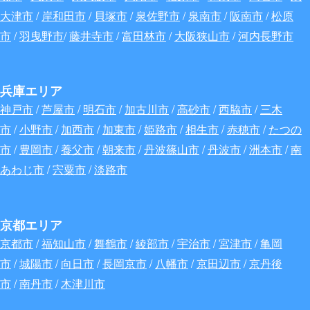
大津市
/
岸和田市
/
貝塚市
/
泉佐野市
/
泉南市
/
阪南市
/
松原
市
/
羽曳野市
/
藤井寺市
/
富田林市
/
大阪狭山市
/
河内長野市
兵庫エリア
神戸市
/
芦屋市
/
明石市
/
加古川市
/
高砂市
/
西脇市
/
三木
市
/
小野市
/
加西市
/
加東市
/
姫路市
/
相生市
/
赤穂市
/
たつの
市
/
豊岡市
/
養父市
/
朝来市
/
丹波篠山市
/
丹波市
/
洲本市
/
南
あわじ市
/
宍粟市
/
淡路市
京都エリア
京都市
/
福知山市
/
舞鶴市
/
綾部市
/
宇治市
/
宮津市
/
亀岡
市
/
城陽市
/
向日市
/
長岡京市
/
八幡市
/
京田辺市
/
京丹後
市
/
南丹市
/
木津川市