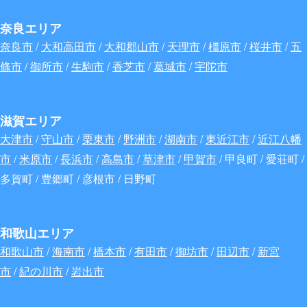
奈良エリア
奈良市
/
大和高田市
/
大和郡山市
/
天理市
/
橿原市
/
桜井市
/
五
條市
/
御所市
/
生駒市
/
香芝市
/
葛城市
/
宇陀市
滋賀エリア
大津市
/
守山市
/
栗東市
/
野洲市
/
湖南市
/
東近江市
/
近江八幡
市
/
米原市
/
長浜市
/
高島市
/
草津市
/
甲賀市
/ 甲良町 / 愛荘町 /
多賀町 / 豊郷町 / 彦根市 / 日野町
和歌山エリア
和歌山市
/
海南市
/
橋本市
/
有田市
/
御坊市
/
田辺市
/
新宮
市
/
紀の川市
/
岩出市