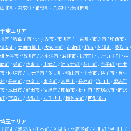
山北町
/
開成町
/
箱根町
/
真鶴町
/
湯河原町
千葉エリア
旭市
/
我孫子市
/
いすみ市
/
市川市
/
一宮町
/
市原市
/
印西市
/
浦安市
/
大網白里市
/
大多喜町
/
御宿町
/
柏市
/
勝浦市
/
香取市
/
鎌ケ谷市
/
鴨川市
/
木更津市
/
君津市
/
鋸南町
/
九十九里町
/
神
崎町
/
栄町
/
佐倉市
/
山武市
/
酒々井町
/
芝山町
/
白子町
/
白井
市
/
匝瑳市
/
袖ケ浦市
/
多古町
/
館山市
/
千葉市
/
銚子市
/
長生
村
/
長南町
/
東金市
/
東庄町
/
富里市
/
長柄町
/
流山市
/
習志野
市
/
成田市
/
野田市
/
富津市
/
船橋市
/
松戸市
/
南房総市
/
睦沢
町
/
茂原市
/
八街市
/
八千代市
/
横芝光町
/
四街道市
埼玉エリア
上尾市
/
朝霞市
/
伊奈町
/
入間市
/
小鹿野町
/
小川町
/
桶川市
/