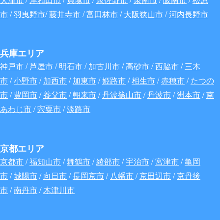
市
/
羽曳野市
/
藤井寺市
/
富田林市
/
大阪狭山市
/
河内長野市
兵庫エリア
神戸市
/
芦屋市
/
明石市
/
加古川市
/
高砂市
/
西脇市
/
三木
市
/
小野市
/
加西市
/
加東市
/
姫路市
/
相生市
/
赤穂市
/
たつの
市
/
豊岡市
/
養父市
/
朝来市
/
丹波篠山市
/
丹波市
/
洲本市
/
南
あわじ市
/
宍粟市
/
淡路市
京都エリア
京都市
/
福知山市
/
舞鶴市
/
綾部市
/
宇治市
/
宮津市
/
亀岡
市
/
城陽市
/
向日市
/
長岡京市
/
八幡市
/
京田辺市
/
京丹後
市
/
南丹市
/
木津川市