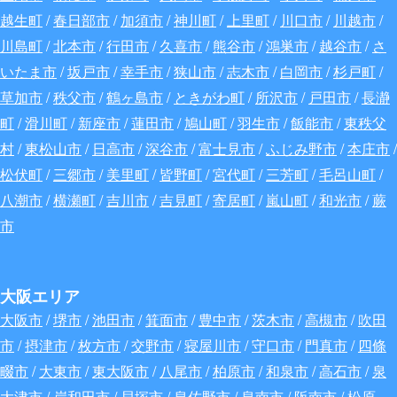
越生町
/
春日部市
/
加須市
/
神川町
/
上里町
/
川口市
/
川越市
/
川島町
/
北本市
/
行田市
/
久喜市
/
熊谷市
/
鴻巣市
/
越谷市
/
さ
いたま市
/
坂戸市
/
幸手市
/
狭山市
/
志木市
/
白岡市
/
杉戸町
/
草加市
/
秩父市
/
鶴ヶ島市
/
ときがわ町
/
所沢市
/
戸田市
/
長瀞
町
/
滑川町
/
新座市
/
蓮田市
/
鳩山町
/
羽生市
/
飯能市
/
東秩父
村
/
東松山市
/
日高市
/
深谷
市
/
富士見市
/
ふじみ野市
/
本庄市
/
松伏町
/
三郷市
/
美里町
/
皆野町
/
宮代町
/
三芳町
/
毛呂山町
/
八潮市
/
横瀬町
/
吉川市
/
吉見町
/
寄居町
/
嵐山町
/
和光市
/
蕨
市
大阪エリア
大阪市
/
堺市
/
池田市
/
箕面市
/
豊中市
/
茨木市
/
高槻市
/
吹田
市
/
摂津市
/
枚方市
/
交野市
/
寝屋川市
/
守口市
/
門真市
/
四條
畷市
/
大東市
/
東大阪市
/
八尾市
/
柏原市
/
和泉市
/
高石市
/
泉
大津市
/
岸和田市
/
貝塚市
/
泉佐野市
/
泉南市
/
阪南市
/
松原