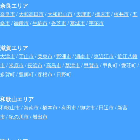
奈良エリア
奈良市
/
大和高田市
/
大和郡山市
/
天理市
/
橿原市
/
桜井市
/
五
條市
/
御所市
/
生駒市
/
香芝市
/
葛城市
/
宇陀市
滋賀エリア
大津市
/
守山市
/
栗東市
/
野洲市
/
湖南市
/
東近江市
/
近江八幡
市
/
米原市
/
長浜市
/
高島市
/
草津市
/
甲賀市
/ 甲良町 / 愛荘町 /
多賀町 / 豊郷町 / 彦根市 / 日野町
和歌山エリア
和歌山市
/
海南市
/
橋本市
/
有田市
/
御坊市
/
田辺市
/
新宮
市
/
紀の川市
/
岩出市