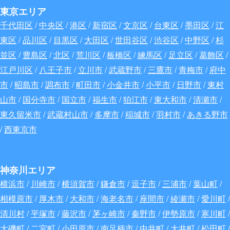
東京エリア
千代田区
/
中央区
/
港区
/
新宿区
/
文京区
/
台東区
/
墨田区
/
江
東区
/
品川区
/
目黒区
/
大田区
/
世田谷区
/
渋谷区
/
中野区
/
杉
並区
/
豊島区
/
北区
/
荒川区
/
板橋区
/
練馬区
/
足立区
/
葛飾区
/
江戸川区
/
八王子市
/
立川市
/
武蔵野市
/
三鷹市
/
青梅市
/
府中
市
/
昭島市
/
調布市
/
町田市
/
小金井市
/
小平市
/
日野市
/
東村
山市
/
国分寺市
/
国立市
/
福生市
/
狛江市
/
東大和市
/
清瀬市
/
東久留米市
/
武蔵村山市
/
多摩市
/
稲城市
/
羽村市
/
あきる野市
/
西東京市
神奈川エリア
横浜市
/
川崎市
/
横須賀市
/
鎌倉市
/
逗子市
/
三浦市
/
葉山町
/
相模原市
/
厚木市
/
大和市
/
海老名市
/
座間市
/
綾瀬市
/
愛川町
/
清川村
/
平塚市
/
藤沢市
/
茅ヶ崎市
/
秦野市
/
伊勢原市
/
寒川町
/
大磯町
/
二宮町
/
小田原市
/
南足柄市
/
中井町
/
大井町
/
松田町
/