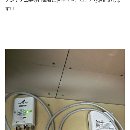
す👷‍♂️