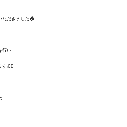
ただきました🏠
を行い、
‍♂️
は