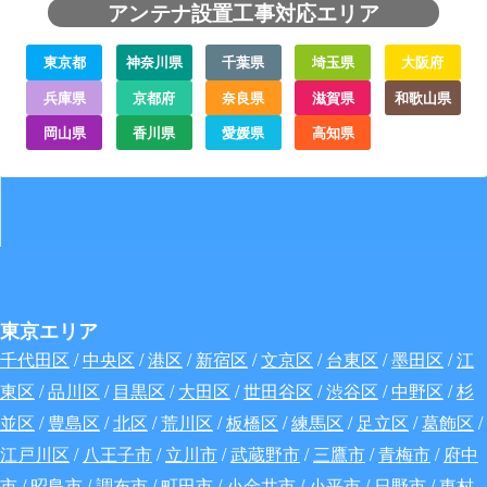
アンテナ設置工事対応エリア
東京都
神奈川県
千葉県
埼玉県
大阪府
兵庫県
京都府
奈良県
滋賀県
和歌山県
岡山県
香川県
愛媛県
高知県
東京エリア
千代田区
/
中央区
/
港区
/
新宿区
/
文京区
/
台東区
/
墨田区
/
江
東区
/
品川区
/
目黒区
/
大田区
/
世田谷区
/
渋谷区
/
中野区
/
杉
並区
/
豊島区
/
北区
/
荒川区
/
板橋区
/
練馬区
/
足立区
/
葛飾区
/
江戸川区
/
八王子市
/
立川市
/
武蔵野市
/
三鷹市
/
青梅市
/
府中
市
/
昭島市
/
調布市
/
町田市
/
小金井市
/
小平市
/
日野市
/
東村