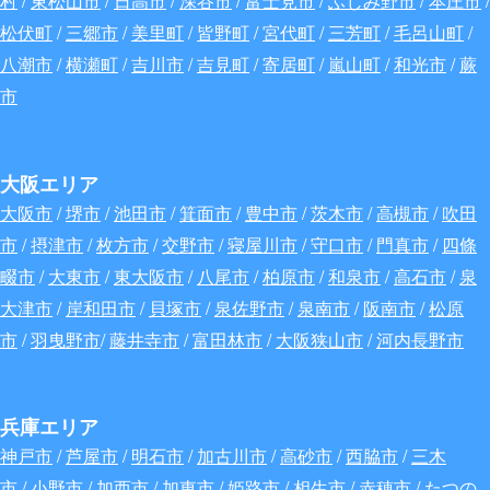
村
/
東松山市
/
日高市
/
深谷
市
/
富士見市
/
ふじみ野市
/
本庄市
/
松伏町
/
三郷市
/
美里町
/
皆野町
/
宮代町
/
三芳町
/
毛呂山町
/
八潮市
/
横瀬町
/
吉川市
/
吉見町
/
寄居町
/
嵐山町
/
和光市
/
蕨
市
大阪エリア
大阪市
/
堺市
/
池田市
/
箕面市
/
豊中市
/
茨木市
/
高槻市
/
吹田
市
/
摂津市
/
枚方市
/
交野市
/
寝屋川市
/
守口市
/
門真市
/
四條
畷市
/
大東市
/
東大阪市
/
八尾市
/
柏原市
/
和泉市
/
高石市
/
泉
大津市
/
岸和田市
/
貝塚市
/
泉佐野市
/
泉南市
/
阪南市
/
松原
市
/
羽曳野市
/
藤井寺市
/
富田林市
/
大阪狭山市
/
河内長野市
兵庫エリア
神戸市
/
芦屋市
/
明石市
/
加古川市
/
高砂市
/
西脇市
/
三木
市
/
小野市
/
加西市
/
加東市
/
姫路市
/
相生市
/
赤穂市
/
たつの