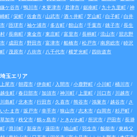
鎌ケ谷市
/
鴨川市
/
木更津市
/
君津市
/
鋸南町
/
九十九里町
/
神
崎町
/
栄町
/
佐倉市
/
山武市
/
酒々井町
/
芝山町
/
白子町
/
白井
市
/
匝瑳市
/
袖ケ浦市
/
多古町
/
館山市
/
千葉市
/
銚子市
/
長生
村
/
長南町
/
東金市
/
東庄町
/
富里市
/
長柄町
/
流山市
/
習志野
市
/
成田市
/
野田市
/
富津市
/
船橋市
/
松戸市
/
南房総市
/
睦沢
町
/
茂原市
/
八街市
/
八千代市
/
横芝光町
/
四街道市
埼玉エリア
上尾市
/
朝霞市
/
伊奈町
/
入間市
/
小鹿野町
/
小川町
/
桶川市
/
越生町
/
春日部市
/
加須市
/
神川町
/
上里町
/
川口市
/
川越市
/
川島町
/
北本市
/
行田市
/
久喜市
/
熊谷市
/
鴻巣市
/
越谷市
/
さ
いたま市
/
坂戸市
/
幸手市
/
狭山市
/
志木市
/
白岡市
/
杉戸町
/
草加市
/
秩父市
/
鶴ヶ島市
/
ときがわ町
/
所沢市
/
戸田市
/
長瀞
町
/
滑川町
/
新座市
/
蓮田市
/
鳩山町
/
羽生市
/
飯能市
/
東秩父