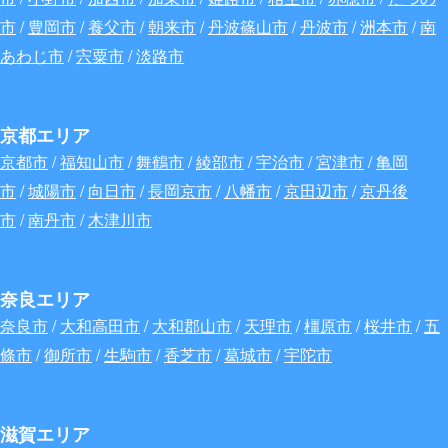
市
/
豊岡市
/
養父市
/
朝来市
/
丹波篠山市
/
丹波市
/
洲本市
/
南
あわじ市
/
宍粟市
/
淡路市
京都エリア
京都市
/
福知山市
/
舞鶴市
/
綾部市
/
宇治市
/
宮津市
/
亀岡
市
/
城陽市
/
向日市
/
長岡京市
/
八幡市
/
京田辺市
/
京丹後
市
/
南丹市
/
木津川市
奈良エリア
奈良市
/
大和高田市
/
大和郡山市
/
天理市
/
橿原市
/
桜井市
/
五
條市
/
御所市
/
生駒市
/
香芝市
/
葛城市
/
宇陀市
滋賀エリア