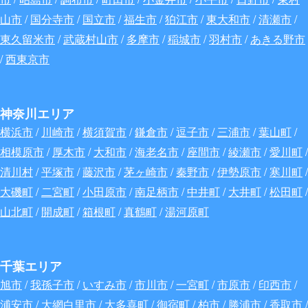
山市
/
国分寺市
/
国立市
/
福生市
/
狛江市
/
東大和市
/
清瀬市
/
東久留米市
/
武蔵村山市
/
多摩市
/
稲城市
/
羽村市
/
あきる野市
/
西東京市
神奈川エリア
横浜市
/
川崎市
/
横須賀市
/
鎌倉市
/
逗子市
/
三浦市
/
葉山町
/
相模原市
/
厚木市
/
大和市
/
海老名市
/
座間市
/
綾瀬市
/
愛川町
/
清川村
/
平塚市
/
藤沢市
/
茅ヶ崎市
/
秦野市
/
伊勢原市
/
寒川町
/
大磯町
/
二宮町
/
小田原市
/
南足柄市
/
中井町
/
大井町
/
松田町
/
山北町
/
開成町
/
箱根町
/
真鶴町
/
湯河原町
千葉エリア
旭市
/
我孫子市
/
いすみ市
/
市川市
/
一宮町
/
市原市
/
印西市
/
浦安市
/
大網白里市
/
大多喜町
/
御宿町
/
柏市
/
勝浦市
/
香取市
/