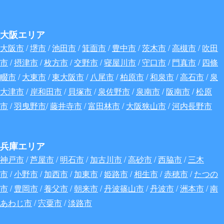
大阪エリア
大阪市
/
堺市
/
池田市
/
箕面市
/
豊中市
/
茨木市
/
高槻市
/
吹田
市
/
摂津市
/
枚方市
/
交野市
/
寝屋川市
/
守口市
/
門真市
/
四條
畷市
/
大東市
/
東大阪市
/
八尾市
/
柏原市
/
和泉市
/
高石市
/
泉
大津市
/
岸和田市
/
貝塚市
/
泉佐野市
/
泉南市
/
阪南市
/
松原
市
/
羽曳野市
/
藤井寺市
/
富田林市
/
大阪狭山市
/
河内長野市
兵庫エリア
神戸市
/
芦屋市
/
明石市
/
加古川市
/
高砂市
/
西脇市
/
三木
市
/
小野市
/
加西市
/
加東市
/
姫路市
/
相生市
/
赤穂市
/
たつの
市
/
豊岡市
/
養父市
/
朝来市
/
丹波篠山市
/
丹波市
/
洲本市
/
南
あわじ市
/
宍粟市
/
淡路市