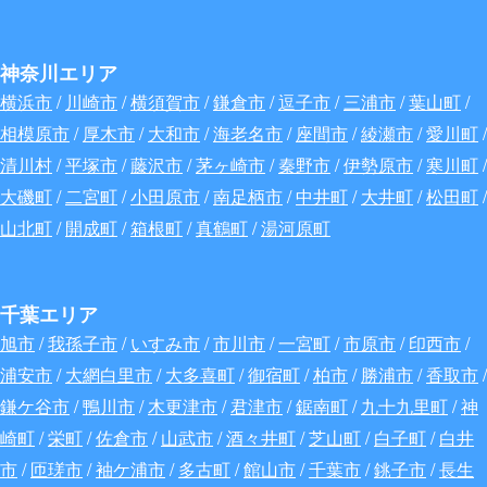
神奈川エリア
横浜市
/
川崎市
/
横須賀市
/
鎌倉市
/
逗子市
/
三浦市
/
葉山町
/
相模原市
/
厚木市
/
大和市
/
海老名市
/
座間市
/
綾瀬市
/
愛川町
/
清川村
/
平塚市
/
藤沢市
/
茅ヶ崎市
/
秦野市
/
伊勢原市
/
寒川町
/
大磯町
/
二宮町
/
小田原市
/
南足柄市
/
中井町
/
大井町
/
松田町
/
山北町
/
開成町
/
箱根町
/
真鶴町
/
湯河原町
千葉エリア
旭市
/
我孫子市
/
いすみ市
/
市川市
/
一宮町
/
市原市
/
印西市
/
浦安市
/
大網白里市
/
大多喜町
/
御宿町
/
柏市
/
勝浦市
/
香取市
/
鎌ケ谷市
/
鴨川市
/
木更津市
/
君津市
/
鋸南町
/
九十九里町
/
神
崎町
/
栄町
/
佐倉市
/
山武市
/
酒々井町
/
芝山町
/
白子町
/
白井
市
/
匝瑳市
/
袖ケ浦市
/
多古町
/
館山市
/
千葉市
/
銚子市
/
長生