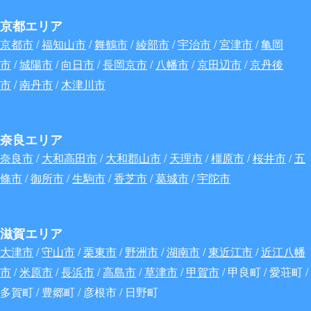
京都エリア
京都市
/
福知山市
/
舞鶴市
/
綾部市
/
宇治市
/
宮津市
/
亀岡
市
/
城陽市
/
向日市
/
長岡京市
/
八幡市
/
京田辺市
/
京丹後
市
/
南丹市
/
木津川市
奈良エリア
奈良市
/
大和高田市
/
大和郡山市
/
天理市
/
橿原市
/
桜井市
/
五
條市
/
御所市
/
生駒市
/
香芝市
/
葛城市
/
宇陀市
滋賀エリア
大津市
/
守山市
/
栗東市
/
野洲市
/
湖南市
/
東近江市
/
近江八幡
市
/
米原市
/
長浜市
/
高島市
/
草津市
/
甲賀市
/ 甲良町 / 愛荘町 /
多賀町 / 豊郷町 / 彦根市 / 日野町