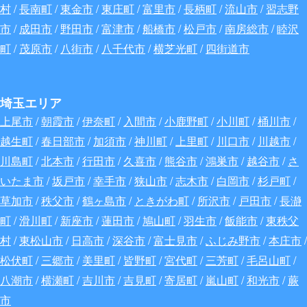
村
/
長南町
/
東金市
/
東庄町
/
富里市
/
長柄町
/
流山市
/
習志野
市
/
成田市
/
野田市
/
富津市
/
船橋市
/
松戸市
/
南房総市
/
睦沢
町
/
茂原市
/
八街市
/
八千代市
/
横芝光町
/
四街道市
埼玉エリア
上尾市
/
朝霞市
/
伊奈町
/
入間市
/
小鹿野町
/
小川町
/
桶川市
/
越生町
/
春日部市
/
加須市
/
神川町
/
上里町
/
川口市
/
川越市
/
川島町
/
北本市
/
行田市
/
久喜市
/
熊谷市
/
鴻巣市
/
越谷市
/
さ
いたま市
/
坂戸市
/
幸手市
/
狭山市
/
志木市
/
白岡市
/
杉戸町
/
草加市
/
秩父市
/
鶴ヶ島市
/
ときがわ町
/
所沢市
/
戸田市
/
長瀞
町
/
滑川町
/
新座市
/
蓮田市
/
鳩山町
/
羽生市
/
飯能市
/
東秩父
村
/
東松山市
/
日高市
/
深谷
市
/
富士見市
/
ふじみ野市
/
本庄市
/
松伏町
/
三郷市
/
美里町
/
皆野町
/
宮代町
/
三芳町
/
毛呂山町
/
八潮市
/
横瀬町
/
吉川市
/
吉見町
/
寄居町
/
嵐山町
/
和光市
/
蕨
市