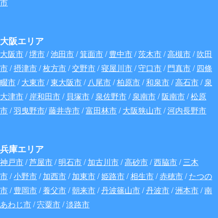
市
大阪エリア
大阪市
/
堺市
/
池田市
/
箕面市
/
豊中市
/
茨木市
/
高槻市
/
吹田
市
/
摂津市
/
枚方市
/
交野市
/
寝屋川市
/
守口市
/
門真市
/
四條
畷市
/
大東市
/
東大阪市
/
八尾市
/
柏原市
/
和泉市
/
高石市
/
泉
大津市
/
岸和田市
/
貝塚市
/
泉佐野市
/
泉南市
/
阪南市
/
松原
市
/
羽曳野市
/
藤井寺市
/
富田林市
/
大阪狭山市
/
河内長野市
兵庫エリア
神戸市
/
芦屋市
/
明石市
/
加古川市
/
高砂市
/
西脇市
/
三木
市
/
小野市
/
加西市
/
加東市
/
姫路市
/
相生市
/
赤穂市
/
たつの
市
/
豊岡市
/
養父市
/
朝来市
/
丹波篠山市
/
丹波市
/
洲本市
/
南
あわじ市
/
宍粟市
/
淡路市