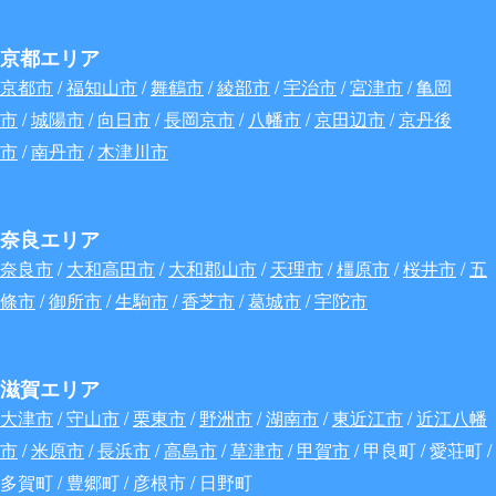
京都エリア
京都市
/
福知山市
/
舞鶴市
/
綾部市
/
宇治市
/
宮津市
/
亀岡
市
/
城陽市
/
向日市
/
長岡京市
/
八幡市
/
京田辺市
/
京丹後
市
/
南丹市
/
木津川市
奈良エリア
奈良市
/
大和高田市
/
大和郡山市
/
天理市
/
橿原市
/
桜井市
/
五
條市
/
御所市
/
生駒市
/
香芝市
/
葛城市
/
宇陀市
滋賀エリア
大津市
/
守山市
/
栗東市
/
野洲市
/
湖南市
/
東近江市
/
近江八幡
市
/
米原市
/
長浜市
/
高島市
/
草津市
/
甲賀市
/ 甲良町 / 愛荘町 /
多賀町 / 豊郷町 / 彦根市 / 日野町