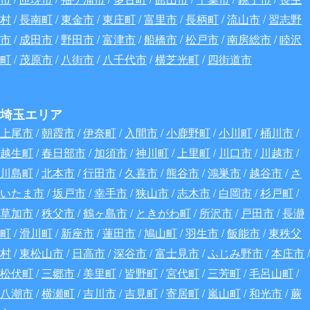
村
/
長南町
/
東金市
/
東庄町
/
富里市
/
長柄町
/
流山市
/
習志野
市
/
成田市
/
野田市
/
富津市
/
船橋市
/
松戸市
/
南房総市
/
睦沢
町
/
茂原市
/
八街市
/
八千代市
/
横芝光町
/
四街道市
埼玉エリア
上尾市
/
朝霞市
/
伊奈町
/
入間市
/
小鹿野町
/
小川町
/
桶川市
/
越生町
/
春日部市
/
加須市
/
神川町
/
上里町
/
川口市
/
川越市
/
川島町
/
北本市
/
行田市
/
久喜市
/
熊谷市
/
鴻巣市
/
越谷市
/
さ
いたま市
/
坂戸市
/
幸手市
/
狭山市
/
志木市
/
白岡市
/
杉戸町
/
草加市
/
秩父市
/
鶴ヶ島市
/
ときがわ町
/
所沢市
/
戸田市
/
長瀞
町
/
滑川町
/
新座市
/
蓮田市
/
鳩山町
/
羽生市
/
飯能市
/
東秩父
村
/
東松山市
/
日高市
/
深谷
市
/
富士見市
/
ふじみ野市
/
本庄市
/
松伏町
/
三郷市
/
美里町
/
皆野町
/
宮代町
/
三芳町
/
毛呂山町
/
八潮市
/
横瀬町
/
吉川市
/
吉見町
/
寄居町
/
嵐山町
/
和光市
/
蕨