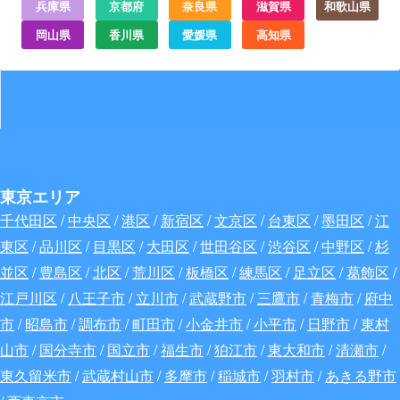
兵庫県
京都府
奈良県
滋賀県
和歌山県
岡山県
香川県
愛媛県
高知県
東京エリア
千代田区
/
中央区
/
港区
/
新宿区
/
文京区
/
台東区
/
墨田区
/
江
東区
/
品川区
/
目黒区
/
大田区
/
世田谷区
/
渋谷区
/
中野区
/
杉
並区
/
豊島区
/
北区
/
荒川区
/
板橋区
/
練馬区
/
足立区
/
葛飾区
/
江戸川区
/
八王子市
/
立川市
/
武蔵野市
/
三鷹市
/
青梅市
/
府中
市
/
昭島市
/
調布市
/
町田市
/
小金井市
/
小平市
/
日野市
/
東村
山市
/
国分寺市
/
国立市
/
福生市
/
狛江市
/
東大和市
/
清瀬市
/
東久留米市
/
武蔵村山市
/
多摩市
/
稲城市
/
羽村市
/
あきる野市