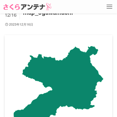
2023
map_ogawamachi
12/16
2023年12月16日