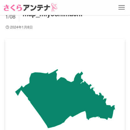
2024
map_miyoshimachi
1/08
2024年1月8日